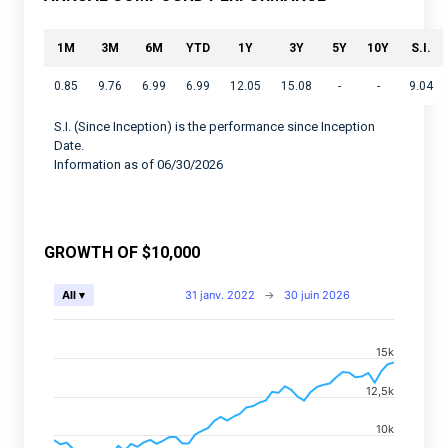
1M
3M
6M
YTD
1Y
3Y
5Y
10Y
S.I.
0.85
9.76
6.99
6.99
12.05
15.08
-
-
9.04
S.I. (Since Inception) is the performance since Inception
Date.
Information as of 06/30/2026
GROWTH OF $10,000
Chart
31 janv. 2022
→
30 juin 2026
All ▾
Combination chart with 2 data series.
15k
View as data table, Chart
The chart has 2 X axes displaying Time, and navigator-
12,5k
The chart has 2 Y axes displaying values, and navigato
10k