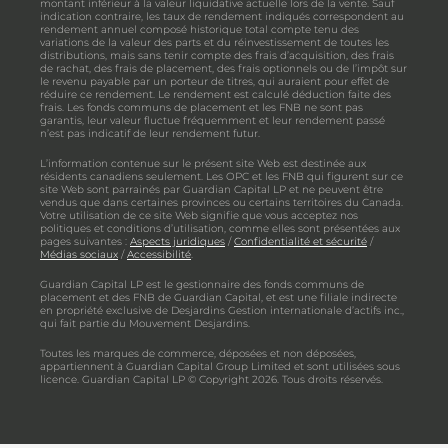
montant inférieur à la valeur liquidative actuelle lors de la vente. Sauf
indication contraire, les taux de rendement indiqués correspondent au
rendement annuel composé historique total compte tenu des
variations de la valeur des parts et du réinvestissement de toutes les
distributions, mais sans tenir compte des frais d’acquisition, des frais
de rachat, des frais de placement, des frais optionnels ou de l’impôt sur
le revenu payable par un porteur de titres, qui auraient pour effet de
réduire ce rendement. Le rendement est calculé déduction faite des
frais. Les fonds communs de placement et les FNB ne sont pas
garantis, leur valeur fluctue fréquemment et leur rendement passé
n’est pas indicatif de leur rendement futur.
L’information contenue sur le présent site Web est destinée aux
résidents canadiens seulement. Les OPC et les FNB qui figurent sur ce
site Web sont parrainés par Guardian Capital LP et ne peuvent être
vendus que dans certaines provinces ou certains territoires du Canada.
Votre utilisation de ce site Web signifie que vous acceptez nos
politiques et conditions d’utilisation, comme elles sont présentées aux
pages suivantes :
Aspects juridiques
/
Confidentialité et sécurité
/
Médias sociaux
/
Accessibilité
.
Guardian Capital LP est le gestionnaire des fonds communs de
placement et des FNB de Guardian Capital, et est une filiale indirecte
en propriété exclusive de Desjardins Gestion internationale d’actifs inc.,
qui fait partie du Mouvement Desjardins.
Toutes les marques de commerce, déposées et non déposées,
appartiennent à Guardian Capital Group Limited et sont utilisées sous
licence. Guardian Capital LP © Copyright 2026. Tous droits réservés.