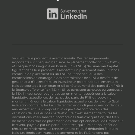
Veuillez lire le prospectus avant d’investir. Des renseignements
importants sur chaque organisme de placement collectif (un « OPC »)
et chaque fonds négocié en bourse (un « FNB ») de Guardian Capital
figurent dans leur prospectus respectif. Un placement dans un fonds
commun de placement ou un FNB peut donner lieu à des
commissions de courtage, à des commissions de suivi, à des frais de
gestion et à d’autres frais. Un investisseur paiera habituellement des
frais de courtage à son courtier s’il achète ou vend des parts d’un FNB à
la Bourse de Toronto (la « TSX »). Si les parts sont achetées ou vendues à
la TSX, l’investisseur pourrait payer un montant supérieur à la valeur
liquidative actuelle lors de l’achat des parts du FNB et recevoir un
montant inférieur à la valeur liquidative actuelle lors de la vente. Sauf
indication contraire, les taux de rendement indiqués correspondent au
rendement annuel composé historique total compte tenu des
variations de la valeur des parts et du réinvestissement de toutes les
distributions, mais sans tenir compte des frais d’acquisition, des frais
de rachat, des frais de placement, des frais optionnels ou de l’impôt sur
le revenu payable par un porteur de titres, qui auraient pour effet de
réduire ce rendement. Le rendement est calculé déduction faite des
frais. Les fonds communs de placement et les FNB ne sont pas