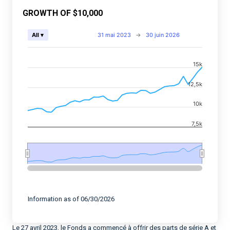
GROWTH OF $10,000
Chart
31 mai 2023
→
30 juin 2026
All ▾
Combination chart with 2 data series.
15k
View as data table, Chart
The chart has 2 X axes displaying Time, and navigator-
12,5k
The chart has 2 Y axes displaying values, and navigato
10k
7,5k
End of interactive chart.
Information as of 06/30/2026
Le 27 avril 2023, le Fonds a commencé à offrir des parts de série A et