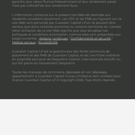
garantis, leur valeur fluctue fréquemment et leur rendement passé
n’est pas indicatif de leur rendement futur.
L’information contenue sur le présent site Web est destinée aux
résidents canadiens seulement. Les OPC et les FNB qui figurent sur ce
site Web sont parrainés par Guardian Capital LP et ne peuvent être
vendus que dans certaines provinces ou certains territoires du Canada.
Votre utilisation de ce site Web signifie que vous acceptez nos
politiques et conditions d’utilisation, comme elles sont présentées aux
pages suivantes :
Aspects juridiques
/
Confidentialité et sécurité
/
Médias sociaux
/
Accessibilité
.
Guardian Capital LP est le gestionnaire des fonds communs de
placement et des FNB de Guardian Capital, et est une filiale indirecte
en propriété exclusive de Desjardins Gestion internationale d’actifs inc.,
qui fait partie du Mouvement Desjardins.
Toutes les marques de commerce, déposées et non déposées,
appartiennent à Guardian Capital Group Limited et sont utilisées sous
licence. Guardian Capital LP © Copyright 2026. Tous droits réservés.