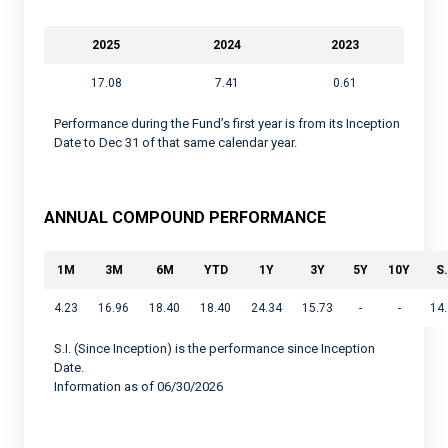
2025
2024
2023
17.08
7.41
0.61
Performance during the Fund’s first year is from its Inception
Date to Dec 31 of that same calendar year.
ANNUAL COMPOUND PERFORMANCE
1M
3M
6M
YTD
1Y
3Y
5Y
10Y
S.
4.23
16.96
18.40
18.40
24.34
15.73
-
-
14
S.I. (Since Inception) is the performance since Inception
Date.
Information as of 06/30/2026