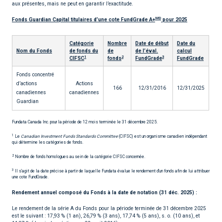
aux présentes, mais ne peut en garantir l’exactitude.
MD
Fonds Guardian Capital titulaires d’une cote FundGrade A+
pour 2025
Catégorie
Nombre
Date de début
Date du
Nom du Fonds
de fonds du
de
de l’éval.
calcul
1
2
3
CIFSC
fonds
FundGrade
FundGrade
Fonds concentré
d’actions
Actions
166
12/31/2016
12/31/2025
canadiennes
canadiennes
Guardian
Fundata Canada Inc. pour la période de 12 mois terminée le 31 décembre 2025.
1
Le
Canadian Investment Funds Standards Committee
(CIFSC) est un organisme canadien indépendant
qui détermine les catégories de fonds.
2
Nombre de fonds homologues au sein de la catégorie CIFSC concernée.
3
Il s’agit de la date précise à partir de laquelle Fundata évalue le rendement d’un fonds afin de lui attribuer
une cote FundGrade.
Rendement annuel composé du Fonds à la date de notation (31 déc. 2025) :
Le rendement de la série A du Fonds pour la période terminée de 31 décembre 2025
est le suivant : 17,93 % (1 an), 26,79 % (3 ans), 17,74 % (5 ans), s. o. (10 ans), et