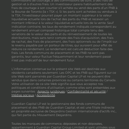
commissions de courtage, à des commissions de suivi, à des frais de
gestion et à d’autres frais. Un investisseur paiera habituellement des
frais de courtage à son courtier s’il achète ou vend des parts d’un FNB à
la Bourse de Toronto (la « TSX »). Si les parts sont achetées ou vendues à
la TSX, l’investisseur pourrait payer un montant supérieur à la valeur
liquidative actuelle lors de l’achat des parts du FNB et recevoir un
montant inférieur à la valeur liquidative actuelle lors de la vente. Sauf
indication contraire, les taux de rendement indiqués correspondent au
rendement annuel composé historique total compte tenu des
variations de la valeur des parts et du réinvestissement de toutes les
distributions, mais sans tenir compte des frais d’acquisition, des frais
de rachat, des frais de placement, des frais optionnels ou de l’impôt sur
le revenu payable par un porteur de titres, qui auraient pour effet de
réduire ce rendement. Le rendement est calculé déduction faite des
frais. Les fonds communs de placement et les FNB ne sont pas
garantis, leur valeur fluctue fréquemment et leur rendement passé
n’est pas indicatif de leur rendement futur.
L’information contenue sur le présent site Web est destinée aux
résidents canadiens seulement. Les OPC et les FNB qui figurent sur ce
site Web sont parrainés par Guardian Capital LP et ne peuvent être
vendus que dans certaines provinces ou certains territoires du Canada.
Votre utilisation de ce site Web signifie que vous acceptez nos
politiques et conditions d’utilisation, comme elles sont présentées aux
pages suivantes :
Aspects juridiques
/
Confidentialité et sécurité
/
Médias sociaux
/
Accessibilité
.
Guardian Capital LP est le gestionnaire des fonds communs de
placement et des FNB de Guardian Capital, et est une filiale indirecte
en propriété exclusive de Desjardins Gestion internationale d’actifs inc.,
qui fait partie du Mouvement Desjardins.
Toutes les marques de commerce, déposées et non déposées,
appartiennent à Guardian Capital Group Limited et sont utilisées sous