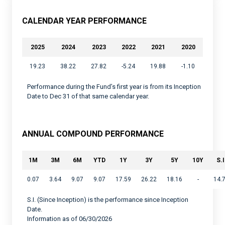
CALENDAR YEAR PERFORMANCE
2025
2024
2023
2022
2021
2020
19.23
38.22
27.82
-5.24
19.88
-1.10
Performance during the Fund’s first year is from its Inception
Date to Dec 31 of that same calendar year.
ANNUAL COMPOUND PERFORMANCE
1M
3M
6M
YTD
1Y
3Y
5Y
10Y
S.I
0.07
3.64
9.07
9.07
17.59
26.22
18.16
-
14.
S.I. (Since Inception) is the performance since Inception
Date.
Information as of 06/30/2026