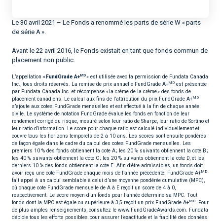
Le 30 avril 2021 – Le Fonds a renommé les parts de série W « parts
de série A ».
Avant le 22 avril 2016, le Fonds existait en tant que fonds commun de
placement non public.
MD
L’appellation «
FundGrade A+
» est utilisée avec la permission de Fundata Canada
MD
Inc., tous droits réservés. La remise de prix annuelle FundGrade A+
est présentée
par Fundata Canada Inc. et récompense « la crème de la crème » des fonds de
MD
placement canadiens. Le calcul aux fins de l’attribution du prix FundGrade A+
s’ajoute aux cotes FundGrade mensuelles et est effectué à la fin de chaque année
civile. Le système de notation FundGrade évalue les fonds en fonction de leur
rendement corrigé du risque, mesuré selon leur ratio de Sharpe, leur ratio de Sortino et
leur ratio d’information. Le score pour chaque ratio est calculé individuellement et
couvre tous les horizons temporels de 2 à 10 ans. Les scores sont ensuite pondérés
de façon égale dans le cadre du calcul des cotes FundGrade mensuelles. Les
premiers 10 % des fonds obtiennent la cote A ; les 20 % suivants obtiennent la cote B ;
les 40 % suivants obtiennent la cote C ; les 20 % suivants obtiennent la cote D, et les
derniers 10 % des fonds obtiennent la cote E. Afin d’être admissibles, un fonds doit
MD
avoir reçu une cote FundGrade chaque mois de l’année précédente. FundGrade A+
fait appel à un calcul semblable à celui d’une moyenne pondérée cumulative (MPC),
où chaque cote FundGrade mensuelle de A à E reçoit un score de 4 à 0,
respectivement. Le score moyen d’un fonds pour l’année détermine sa MPC. Tout
MD
fonds dont la MPC est égale ou supérieure à 3,5 reçoit un prix FundGrade A+
. Pour
de plus amples renseignements, consultez le www.FundGradeAwards.com. Fundata
déploie tous les efforts possibles pour assurer l’exactitude et la fiabilité des données