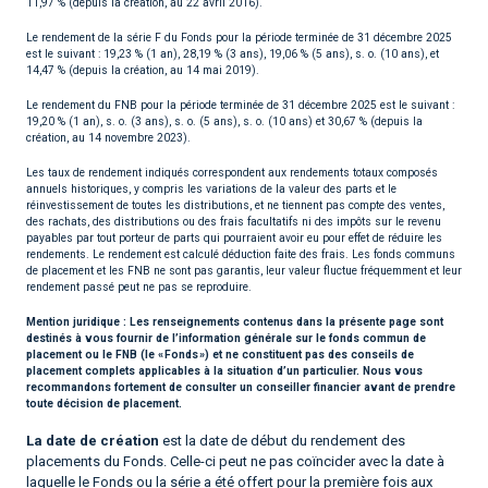
11,97 % (depuis la création, au 22 avril 2016).
Le rendement de la série F du Fonds pour la période terminée de 31 décembre 2025
est le suivant : 19,23 % (1 an), 28,19 % (3 ans), 19,06 % (5 ans), s. o. (10 ans), et
14,47 % (depuis la création, au 14 mai 2019).
Le rendement du FNB pour la période terminée de 31 décembre 2025 est le suivant :
19,20 % (1 an), s. o. (3 ans), s. o. (5 ans), s. o. (10 ans) et 30,67 % (depuis la
création, au 14 novembre 2023).
Les taux de rendement indiqués correspondent aux rendements totaux composés
annuels historiques, y compris les variations de la valeur des parts et le
réinvestissement de toutes les distributions, et ne tiennent pas compte des ventes,
des rachats, des distributions ou des frais facultatifs ni des impôts sur le revenu
payables par tout porteur de parts qui pourraient avoir eu pour effet de réduire les
rendements. Le rendement est calculé déduction faite des frais. Les fonds communs
de placement et les FNB ne sont pas garantis, leur valeur fluctue fréquemment et leur
rendement passé peut ne pas se reproduire.
Mention juridique :
Les renseignements contenus dans la présente page sont
destinés à vous fournir de l’information générale sur le fonds commun de
placement ou le FNB (le « Fonds ») et ne constituent pas des conseils de
placement complets applicables à la situation d’un particulier. Nous vous
recommandons fortement de consulter un conseiller financier avant de prendre
toute décision de placement.
La date de création
est la date de début du rendement des
placements du Fonds. Celle-ci peut ne pas coïncider avec la date à
laquelle le Fonds ou la série a été offert pour la première fois aux