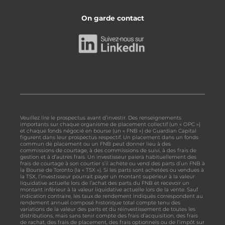
On garde contact
Veuillez lire le prospectus avant d’investir. Des renseignements
importants sur chaque organisme de placement collectif (un « OPC »)
et chaque fonds négocié en bourse (un « FNB ») de Guardian Capital
figurent dans leur prospectus respectif. Un placement dans un fonds
commun de placement ou un FNB peut donner lieu à des
commissions de courtage, à des commissions de suivi, à des frais de
gestion et à d’autres frais. Un investisseur paiera habituellement des
frais de courtage à son courtier s’il achète ou vend des parts d’un FNB à
la Bourse de Toronto (la « TSX »). Si les parts sont achetées ou vendues à
la TSX, l’investisseur pourrait payer un montant supérieur à la valeur
liquidative actuelle lors de l’achat des parts du FNB et recevoir un
montant inférieur à la valeur liquidative actuelle lors de la vente. Sauf
indication contraire, les taux de rendement indiqués correspondent au
rendement annuel composé historique total compte tenu des
variations de la valeur des parts et du réinvestissement de toutes les
distributions, mais sans tenir compte des frais d’acquisition, des frais
de rachat, des frais de placement, des frais optionnels ou de l’impôt sur