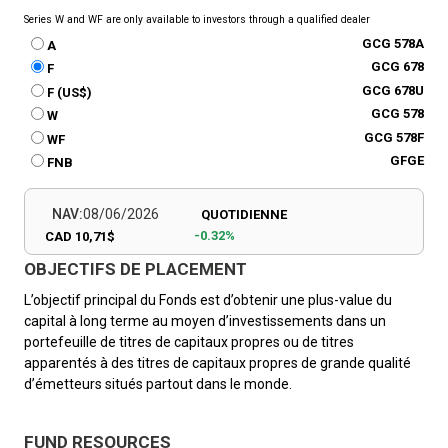
Series W and WF are only available to investors through a qualified dealer
GCG 578A
A
GCG 678
F
GCG 678U
F (US$)
GCG 578
W
GCG 578F
WF
GFGE
FNB
NAV:
08/06/2026
QUOTIDIENNE
-0.32%
CAD 10,71$
OBJECTIFS DE PLACEMENT
L’objectif principal du Fonds est d’obtenir une plus-value du
capital à long terme au moyen d’investissements dans un
portefeuille de titres de capitaux propres ou de titres
apparentés à des titres de capitaux propres de grande qualité
d’émetteurs situés partout dans le monde.
FUND RESOURCES