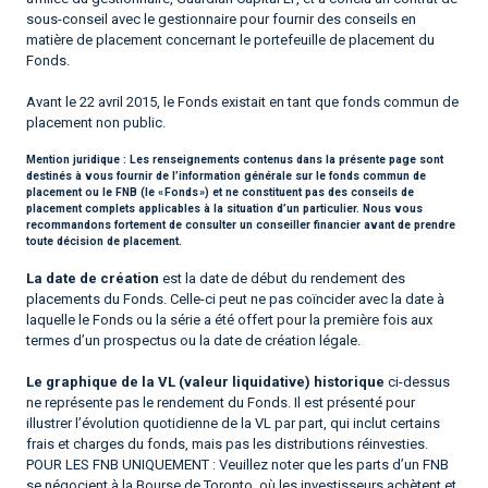
sous-conseil avec le gestionnaire pour fournir des conseils en
matière de placement concernant le portefeuille de placement du
Fonds.
Avant le 22 avril 2015, le Fonds existait en tant que fonds commun de
placement non public.
Mention juridique :
Les renseignements contenus dans la présente page sont
destinés à vous fournir de l’information générale sur le fonds commun de
placement ou le FNB (le « Fonds ») et ne constituent pas des conseils de
placement complets applicables à la situation d’un particulier. Nous vous
recommandons fortement de consulter un conseiller financier avant de prendre
toute décision de placement.
La date de création
est la date de début du rendement des
placements du Fonds. Celle-ci peut ne pas coïncider avec la date à
laquelle le Fonds ou la série a été offert pour la première fois aux
termes d’un prospectus ou la date de création légale.
Le graphique de la VL (valeur liquidative) historique
ci-dessus
ne représente pas le rendement du Fonds. Il est présenté pour
illustrer l’évolution quotidienne de la VL par part, qui inclut certains
frais et charges du fonds, mais pas les distributions réinvesties.
POUR LES FNB UNIQUEMENT : Veuillez noter que les parts d’un FNB
se négocient à la Bourse de Toronto, où les investisseurs achètent et