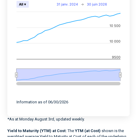
Chart
31 janv. 2024
→
30 juin 2026
All ▾
Combination chart with 2 data series.
View as data table, Chart
10 500
The chart has 2 X axes displaying Time, and navigator-
The chart has 2 Y axes displaying values, and navigato
10 000
9500
End of interactive chart.
Information as of 06/30/2026
*As at Monday August 3rd, updated weekly.
Yield to Maturity (YTM) at Cost:
The
YTM (at Cost)
shown is the
weighted average Yield to Maturity at Cost of each of the underlying