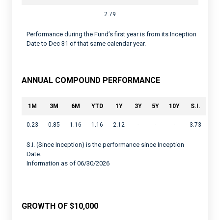
2.79
Performance during the Fund’s first year is from its Inception
Date to Dec 31 of that same calendar year.
ANNUAL COMPOUND PERFORMANCE
1M
3M
6M
YTD
1Y
3Y
5Y
10Y
S.I.
0.23
0.85
1.16
1.16
2.12
-
-
-
3.73
S.I. (Since Inception) is the performance since Inception
Date.
Information as of 06/30/2026
GROWTH OF $10,000