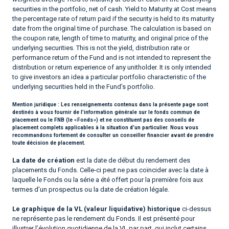
securities in the portfolio, net of cash. Yield to Maturity at Cost means
the percentage rate of return paid if the security is held to its maturity
date from the original time of purchase. The calculation is based on
the coupon rate, length of time to maturity, and original price of the
underlying securities. This is not the yield, distribution rate or
performance return of the Fund and is not intended to represent the
distribution or return experience of any unitholder. It is only intended
to give investors an idea a particular portfolio characteristic of the
underlying securities held in the Fund’s portfolio.
Mention juridique :
Les renseignements contenus dans la présente page sont
destinés à vous fournir de l’information générale sur le fonds commun de
placement ou le FNB (le « Fonds ») et ne constituent pas des conseils de
placement complets applicables à la situation d’un particulier. Nous vous
recommandons fortement de consulter un conseiller financier avant de prendre
toute décision de placement.
La date de création
est la date de début du rendement des
placements du Fonds. Celle-ci peut ne pas coïncider avec la date à
laquelle le Fonds ou la série a été offert pour la première fois aux
termes d’un prospectus ou la date de création légale.
Le graphique de la VL (valeur liquidative) historique
ci-dessus
ne représente pas le rendement du Fonds. Il est présenté pour
illustrer l’évolution quotidienne de la VL par part, qui inclut certains