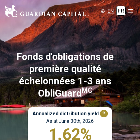
EN
FR
Fonds d'obligations de
première qualité
échelonnées 1-3 ans
MC
ObliGuard
Annualized distribution yield
?
As at June 30th, 2026
1.62%