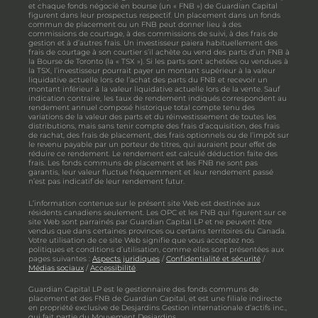
et chaque fonds négocié en bourse (un « FNB ») de Guardian Capital
figurent dans leur prospectus respectif. Un placement dans un fonds
commun de placement ou un FNB peut donner lieu à des
commissions de courtage, à des commissions de suivi, à des frais de
gestion et à d’autres frais. Un investisseur paiera habituellement des
frais de courtage à son courtier s’il achète ou vend des parts d’un FNB à
la Bourse de Toronto (la « TSX »). Si les parts sont achetées ou vendues à
la TSX, l’investisseur pourrait payer un montant supérieur à la valeur
liquidative actuelle lors de l’achat des parts du FNB et recevoir un
montant inférieur à la valeur liquidative actuelle lors de la vente. Sauf
indication contraire, les taux de rendement indiqués correspondent au
rendement annuel composé historique total compte tenu des
variations de la valeur des parts et du réinvestissement de toutes les
distributions, mais sans tenir compte des frais d’acquisition, des frais
de rachat, des frais de placement, des frais optionnels ou de l’impôt sur
le revenu payable par un porteur de titres, qui auraient pour effet de
réduire ce rendement. Le rendement est calculé déduction faite des
frais. Les fonds communs de placement et les FNB ne sont pas
garantis, leur valeur fluctue fréquemment et leur rendement passé
n’est pas indicatif de leur rendement futur.
L’information contenue sur le présent site Web est destinée aux
résidents canadiens seulement. Les OPC et les FNB qui figurent sur ce
site Web sont parrainés par Guardian Capital LP et ne peuvent être
vendus que dans certaines provinces ou certains territoires du Canada.
Votre utilisation de ce site Web signifie que vous acceptez nos
politiques et conditions d’utilisation, comme elles sont présentées aux
pages suivantes :
Aspects juridiques
/
Confidentialité et sécurité
/
Médias sociaux
/
Accessibilité
.
Guardian Capital LP est le gestionnaire des fonds communs de
placement et des FNB de Guardian Capital, et est une filiale indirecte
en propriété exclusive de Desjardins Gestion internationale d’actifs inc.,
qui fait partie du Mouvement Desjardins.