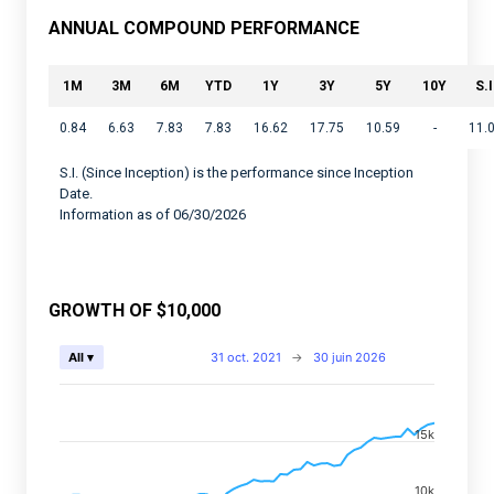
ANNUAL COMPOUND PERFORMANCE
1M
3M
6M
YTD
1Y
3Y
5Y
10Y
S.I
0.84
6.63
7.83
7.83
16.62
17.75
10.59
-
11.
S.I. (Since Inception) is the performance since Inception
Date.
Information as of 06/30/2026
GROWTH OF $10,000
Chart
31 oct. 2021
→
30 juin 2026
All ▾
Combination chart with 2 data series.
View as data table, Chart
15k
The chart has 2 X axes displaying Time, and navigator-
The chart has 2 Y axes displaying values, and navigato
10k