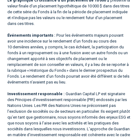
Le graphique Croissance d’un placement de 10 000 $
présente la
valeur finale d’un placement hypothétique de 10 000 $ dans des titres
de cette série du Fonds à la fin de la période de placement indiquée
et n’indique pas les valeurs ou le rendement futur d’un placement
dans ces titres.
Événements importants :
Pour les événements majeurs pouvant
avoir une incidence sur le rendement d’un fonds au cours des
10 dernières années, y compris, le cas échéant, la participation du
fonds à un regroupement ou à une fusion avec un autre fonds ou un
changement apporté à ses objectifs de placement ou le
remplacement de son conseiller en valeurs, il y a lieu de se reporter à
la rubrique « Historique du Fonds » dans le dernier prospectus du
Fonds. Le rendement d’un fonds pourrait avoir été différent si de tels
événements n’avaient pas eu lieu.
Investissement responsable :
Guardian Capital LP est signataire
des Principes d’investissement responsable (PIR) endossés par les
Nations Unies. Les PIR des Nations Unies ne préconisent pas
l’exclusion de sociétés ou de secteurs en particulier. Ils exigent plutôt
qu’en tant que gestionnaire, nous soyons informés des enjeux ESG et
que nous soyons à l’aise avec les activités et les pratiques des
sociétés dans lesquelles nous investissons. L’approche de Guardian
en matière d’investissement responsable est cohérente avec le cadre