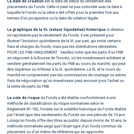
La date de création
est la date de début du rendement des
placements du Fonds. Celle-ci peut ne pas coïncider avec la date à
laquelle le Fonds ou la série a été offert pour la première fois aux
termes d’un prospectus ou la date de création légale.
Le graphique de la VL (valeur liquidative) historique
ci-dessus
ne représente pas le rendement du Fonds. Il est présenté pour
illustrer l’évolution quotidienne de la VL par part, qui inclut certains
frais et charges du fonds, mais pas les distributions réinvesties.
POUR LES FNB UNIQUEMENT : Veuillez noter que les parts d’un FNB
se négocient à la Bourse de Toronto, où les investisseurs achètent et
vendent généralement les parts du FNB au cours du marché, qui peut
être supérieur ou inférieur à la VL quotidienne. La VL et le cours du
marché ne comprennent pas les commissions de courtage ou autres
frais de négociation qu’un investisseur peut encourir pour l’achat ou
la vente de parts du FNB.
La cote de risque
du Fonds a été établie conformément à une
méthode de classification du risque normalisée selon le
Règlement 81-102, fondée sur la volatilité historique du Fonds établie
par l’écart-type des rendements du Fonds sur une période de 10 ans.
Lorsqu’un fonds offre des titres au public depuis moins de 10 ans, la
méthode normalisée exige que l’écart-type d’un fonds commun de
placement ou d’un indice de référence qui se rapproche