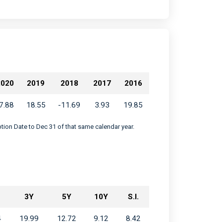
2020
2019
2018
2017
2016
7.88
18.55
-11.69
3.93
19.85
eption Date to Dec 31 of that same calendar year.
3Y
5Y
10Y
S.I.
4
19.99
12.72
9.12
8.42