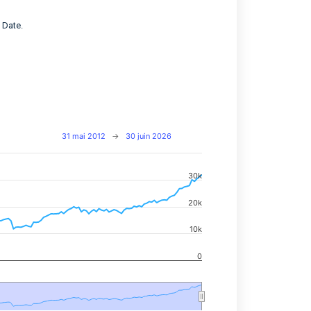
 Date.
31 mai 2012
→
30 juin 2026
30k
navigator-x-axis.
20k
d navigator-y-axis.
10k
0