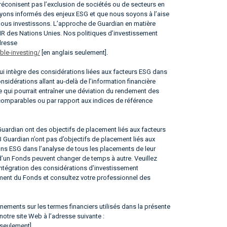
réconisent pas l’exclusion de sociétés ou de secteurs en
 soyons informés des enjeux ESG et que nous soyons à l’aise
 nous investissons. L’approche de Guardian en matière
IR des Nations Unies. Nos politiques d’investissement
dresse
le-investing/
[en anglais seulement].
i intègre des considérations liées aux facteurs ESG dans
sidérations allant au-delà de l’information financière
e qui pourrait entraîner une déviation du rendement des
 comparables ou par rapport aux indices de référence
rdian ont des objectifs de placement liés aux facteurs
Guardian n’ont pas d’objectifs de placement liés aux
ons ESG dans l’analyse de tous les placements de leur
 d’un Fonds peuvent changer de temps à autre. Veuillez
’intégration des considérations d’investissement
ment du Fonds et consultez votre professionnel des
ements sur les termes financiers utilisés dans la présente
 notre site Web à l’adresse suivante :
 seulement].