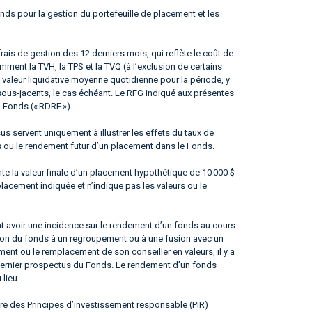
nds pour la gestion du portefeuille de placement et les
frais de gestion des 12 derniers mois, qui reflète le coût de
ment la TVH, la TPS et la TVQ (à l’exclusion de certains
 valeur liquidative moyenne quotidienne pour la période, y
sous-jacents, le cas échéant. Le RFG indiqué aux présentes
u Fonds (« RDRF »).
 servent uniquement à illustrer les effets du taux de
s ou le rendement futur d’un placement dans le Fonds.
te la valeur finale d’un placement hypothétique de 10 000 $
placement indiquée et n’indique pas les valeurs ou le
 avoir une incidence sur le rendement d’un fonds au cours
ation du fonds à un regroupement ou à une fusion avec un
nt ou le remplacement de son conseiller en valeurs, il y a
e dernier prospectus du Fonds. Le rendement d’un fonds
 lieu.
ire des Principes d’investissement responsable (PIR)