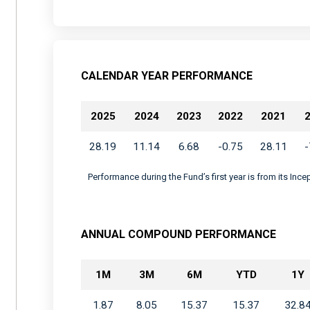
CALENDAR YEAR PERFORMANCE
2025
2024
2023
2022
2021
28.19
11.14
6.68
-0.75
28.11
-
Performance during the Fund’s first year is from its Inc
ANNUAL COMPOUND PERFORMANCE
1M
3M
6M
YTD
1Y
1.87
8.05
15.37
15.37
32.8