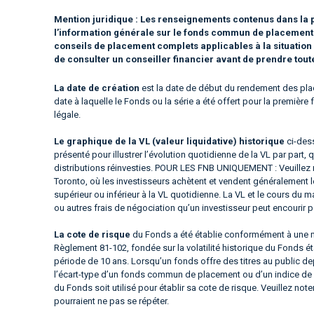
Mention juridique :
Les renseignements contenus dans la p
l’information générale sur le fonds commun de placement ou
conseils de placement complets applicables à la situatio
de consulter un conseiller financier avant de prendre tou
La date de création
est la date de début du rendement des plac
date à laquelle le Fonds ou la série a été offert pour la premièr
légale.
Le graphique de la VL (valeur liquidative) historique
ci-dess
présenté pour illustrer l’évolution quotidienne de la VL par part, 
distributions réinvesties. POUR LES FNB UNIQUEMENT : Veuillez 
Toronto, où les investisseurs achètent et vendent généralement 
supérieur ou inférieur à la VL quotidienne. La VL et le cours 
ou autres frais de négociation qu’un investisseur peut encourir p
La cote de risque
du Fonds a été établie conformément à une m
Règlement 81-102, fondée sur la volatilité historique du Fonds é
période de 10 ans. Lorsqu’un fonds offre des titres au public d
l’écart-type d’un fonds commun de placement ou d’un indice de 
du Fonds soit utilisé pour établir sa cote de risque. Veuillez not
pourraient ne pas se répéter.