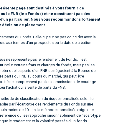
résente page sont destinés à vous fournir de
 le FNB (le « Fonds ») et ne constituent pas des
n d’un particulier. Nous vous recommandons fortement
te décision de placement.
ements du Fonds. Celle-ci peut ne pas coïncider avec la
e fois aux termes d’un prospectus ou la date de création
us ne représente pas le rendement du Fonds. Il est
qui inclut certains frais et charges du fonds, mais pas les
noter que les parts d’un FNB se négocient à la Bourse de
les parts du FNB au cours du marché, qui peut être
du marché ne comprennent pas les commissions de courtage
our l’achat ou la vente de parts du FNB.
éthode de classification du risque normalisée selon le
tablie par l’écart-type des rendements du Fonds sur une
epuis moins de 10 ans, la méthode normalisée exige que
référence qui se rapproche raisonnablement de l’écart-type
er que le rendement et la volatilité passés d’un fonds