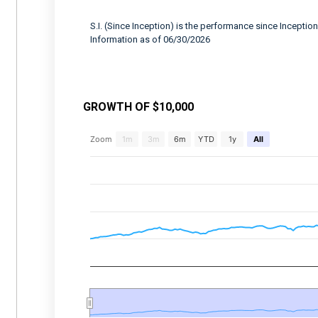
S.I. (Since Inception) is the performance since Inception
Information as of 06/30/2026
GROWTH OF $10,000
Chart
Zoom
1m
3m
6m
YTD
1y
All
Combination chart with 2 data series.
View as data table, Chart
The chart has 2 X axes displaying Time, and 
The chart has 2 Y axes displaying values, an