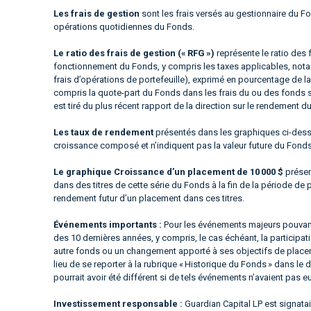
Les frais de gestion
sont les frais versés au gestionnaire du Fo
opérations quotidiennes du Fonds.
Le ratio des frais de gestion (« RFG »)
représente le ratio des 
fonctionnement du Fonds, y compris les taxes applicables, notam
frais d’opérations de portefeuille), exprimé en pourcentage de la
compris la quote-part du Fonds dans les frais du ou des fonds 
est tiré du plus récent rapport de la direction sur le rendement d
Les taux de rendement
présentés dans les graphiques ci-dessus
croissance composé et n’indiquent pas la valeur future du Fond
Le graphique Croissance d’un placement de 10 000 $
présen
dans des titres de cette série du Fonds à la fin de la période de 
rendement futur d’un placement dans ces titres.
Événements importants :
Pour les événements majeurs pouvant
des 10 dernières années, y compris, le cas échéant, la particip
autre fonds ou un changement apporté à ses objectifs de placeme
lieu de se reporter à la rubrique « Historique du Fonds » dans l
pourrait avoir été différent si de tels événements n’avaient pas eu
Investissement responsable :
Guardian Capital LP est signata