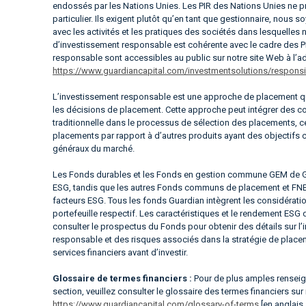
endossés par les Nations Unies. Les PIR des Nations Unies ne p
particulier. Ils exigent plutôt qu’en tant que gestionnaire, nous
avec les activités et les pratiques des sociétés dans lesquelles
d’investissement responsable est cohérente avec le cadre des P
responsable sont accessibles au public sur notre site Web à l’a
https://www.guardiancapital.com/investmentsolutions/responsib
L’investissement responsable est une approche de placement qu
les décisions de placement. Cette approche peut intégrer des con
traditionnelle dans le processus de sélection des placements, c
placements par rapport à d’autres produits ayant des objectifs
généraux du marché.
Les Fonds durables et les Fonds en gestion commune GEM de Gua
ESG, tandis que les autres Fonds communs de placement et FNB 
facteurs ESG. Tous les fonds Guardian intègrent les considérati
portefeuille respectif. Les caractéristiques et le rendement ESG
consulter le prospectus du Fonds pour obtenir des détails sur l
responsable et des risques associés dans la stratégie de place
services financiers avant d’investir.
Glossaire de termes financiers :
Pour de plus amples renseign
section, veuillez consulter le glossaire des termes financiers sur
https://www.guardiancapital.com/glossary-of-terms
[en anglais