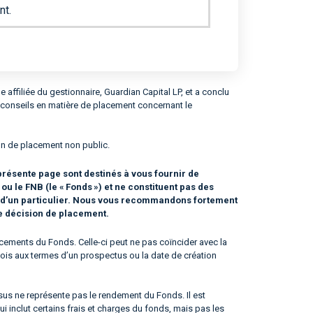
nt.
ffiliée du gestionnaire, Guardian Capital LP, et a conclu
s conseils en matière de placement concernant le
mun de placement non public.
résente page sont destinés à vous fournir de
 le FNB (le « Fonds ») et ne constituent pas des
n d’un particulier. Nous vous recommandons fortement
te décision de placement.
ements du Fonds. Celle-ci peut ne pas coïncider avec la
e fois aux termes d’un prospectus ou la date de création
us ne représente pas le rendement du Fonds. Il est
qui inclut certains frais et charges du fonds, mais pas les