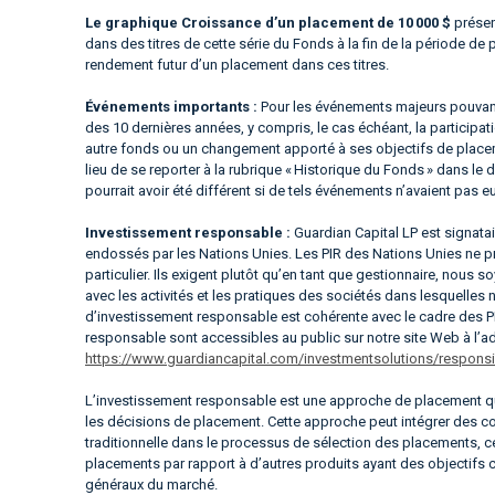
Le graphique Croissance d’un placement de 10 000 $
présen
dans des titres de cette série du Fonds à la fin de la période de 
rendement futur d’un placement dans ces titres.
Événements importants :
Pour les événements majeurs pouvant
des 10 dernières années, y compris, le cas échéant, la particip
autre fonds ou un changement apporté à ses objectifs de placeme
lieu de se reporter à la rubrique « Historique du Fonds » dans l
pourrait avoir été différent si de tels événements n’avaient pas eu
Investissement responsable :
Guardian Capital LP est signata
endossés par les Nations Unies. Les PIR des Nations Unies ne p
particulier. Ils exigent plutôt qu’en tant que gestionnaire, nous
avec les activités et les pratiques des sociétés dans lesquelles
d’investissement responsable est cohérente avec le cadre des P
responsable sont accessibles au public sur notre site Web à l’a
https://www.guardiancapital.com/investmentsolutions/responsib
L’investissement responsable est une approche de placement qu
les décisions de placement. Cette approche peut intégrer des con
traditionnelle dans le processus de sélection des placements, c
placements par rapport à d’autres produits ayant des objectifs
généraux du marché.