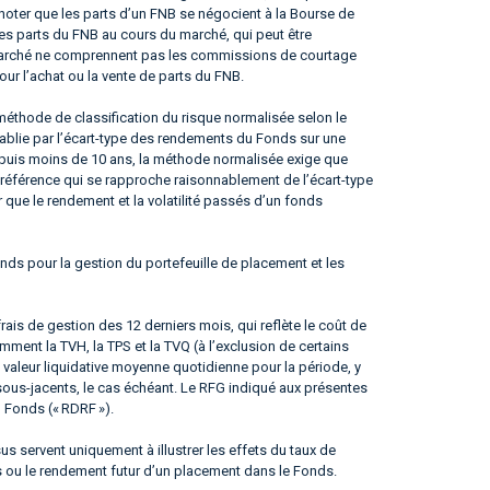
noter que les parts d’un FNB se négocient à la Bourse de
les parts du FNB au cours du marché, qui peut être
du marché ne comprennent pas les commissions de courtage
our l’achat ou la vente de parts du FNB.
éthode de classification du risque normalisée selon le
tablie par l’écart-type des rendements du Fonds sur une
epuis moins de 10 ans, la méthode normalisée exige que
référence qui se rapproche raisonnablement de l’écart-type
er que le rendement et la volatilité passés d’un fonds
nds pour la gestion du portefeuille de placement et les
frais de gestion des 12 derniers mois, qui reflète le coût de
ment la TVH, la TPS et la TVQ (à l’exclusion de certains
 valeur liquidative moyenne quotidienne pour la période, y
sous-jacents, le cas échéant. Le RFG indiqué aux présentes
u Fonds (« RDRF »).
 servent uniquement à illustrer les effets du taux de
s ou le rendement futur d’un placement dans le Fonds.