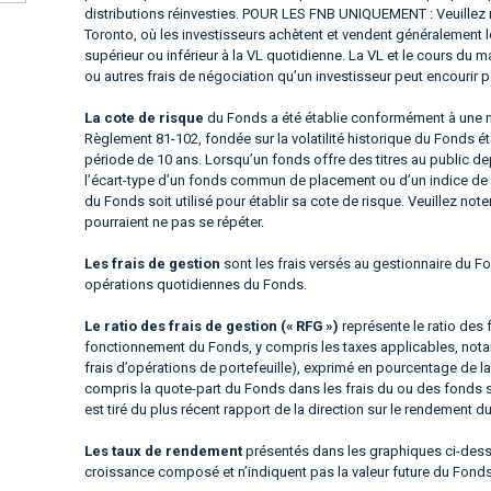
distributions réinvesties. POUR LES FNB UNIQUEMENT : Veuillez 
Toronto, où les investisseurs achètent et vendent généralement 
supérieur ou inférieur à la VL quotidienne. La VL et le cours 
ou autres frais de négociation qu’un investisseur peut encourir p
La cote de risque
du Fonds a été établie conformément à une m
Règlement 81-102, fondée sur la volatilité historique du Fonds é
période de 10 ans. Lorsqu’un fonds offre des titres au public d
l’écart-type d’un fonds commun de placement ou d’un indice de 
du Fonds soit utilisé pour établir sa cote de risque. Veuillez not
pourraient ne pas se répéter.
Les frais de gestion
sont les frais versés au gestionnaire du Fo
opérations quotidiennes du Fonds.
Le ratio des frais de gestion (« RFG »)
représente le ratio des 
fonctionnement du Fonds, y compris les taxes applicables, notam
frais d’opérations de portefeuille), exprimé en pourcentage de la
compris la quote-part du Fonds dans les frais du ou des fonds 
est tiré du plus récent rapport de la direction sur le rendement d
Les taux de rendement
présentés dans les graphiques ci-dessus
croissance composé et n’indiquent pas la valeur future du Fond