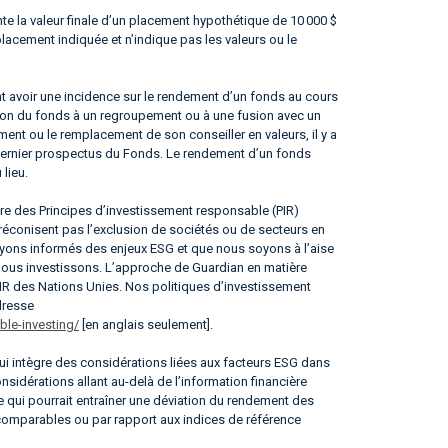
te la valeur finale d’un placement hypothétique de 10 000 $
placement indiquée et n’indique pas les valeurs ou le
 avoir une incidence sur le rendement d’un fonds au cours
ation du fonds à un regroupement ou à une fusion avec un
nt ou le remplacement de son conseiller en valeurs, il y a
e dernier prospectus du Fonds. Le rendement d’un fonds
 lieu.
ire des Principes d’investissement responsable (PIR)
réconisent pas l’exclusion de sociétés ou de secteurs en
 soyons informés des enjeux ESG et que nous soyons à l’aise
 nous investissons. L’approche de Guardian en matière
IR des Nations Unies. Nos politiques d’investissement
dresse
le-investing/
[en anglais seulement].
i intègre des considérations liées aux facteurs ESG dans
sidérations allant au-delà de l’information financière
e qui pourrait entraîner une déviation du rendement des
 comparables ou par rapport aux indices de référence