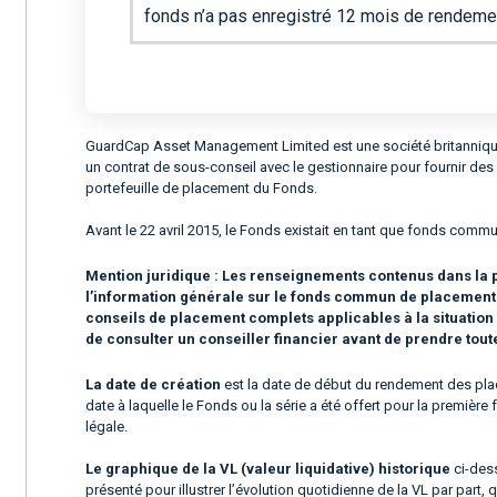
fonds n’a pas enregistré 12 mois de rendeme
GuardCap Asset Management Limited est une société britannique a
un contrat de sous-conseil avec le gestionnaire pour fournir de
portefeuille de placement du Fonds.
Avant le 22 avril 2015, le Fonds existait en tant que fonds com
Mention juridique :
Les renseignements contenus dans la p
l’information générale sur le fonds commun de placement ou
conseils de placement complets applicables à la situatio
de consulter un conseiller financier avant de prendre tou
La date de création
est la date de début du rendement des plac
date à laquelle le Fonds ou la série a été offert pour la premièr
légale.
Le graphique de la VL (valeur liquidative) historique
ci-dess
présenté pour illustrer l’évolution quotidienne de la VL par part, 