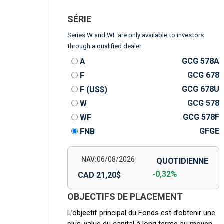
SÉRIE
Series W and WF are only available to investors
through a qualified dealer
GCG 578A
A
GCG 678
F
GCG 678U
F (US$)
GCG 578
W
GCG 578F
WF
GFGE
FNB
NAV:
06/08/2026
QUOTIDIENNE
-0,32%
CAD 21,20$
OBJECTIFS DE PLACEMENT
L’objectif principal du Fonds est d’obtenir une