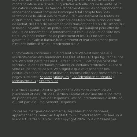
liquidative actuelle lors de l’achat des parts du FNB et recevoir un
montant inférieur à la valeur liquidative actuelle lors de la vente. Sauf
indication contraire, les taux de rendement indiqués correspondent au
rendement annuel composé historique total compte tenu des
variations de la valeur des parts et du réinvestissement de toutes les
distributions, mais sans tenir compte des frais d’acquisition, des frais
de rachat, des frais de placement, des frais optionnels ou de l’impôt sur
le revenu payable par un porteur de titres, qui auraient pour effet de
réduire ce rendement. Le rendement est calculé déduction faite des
frais. Les fonds communs de placement et les FNB ne sont pas
garantis, leur valeur fluctue fréquemment et leur rendement passé
n’est pas indicatif de leur rendement futur.
L’information contenue sur le présent site Web est destinée aux
résidents canadiens seulement. Les OPC et les FNB qui figurent sur ce
site Web sont parrainés par Guardian Capital LP et ne peuvent être
vendus que dans certaines provinces ou certains territoires du Canada.
Votre utilisation de ce site Web signifie que vous acceptez nos
politiques et conditions d’utilisation, comme elles sont présentées aux
pages suivantes :
Aspects juridiques
/
Confidentialité et sécurité
/
Médias sociaux
/
Accessibilité
.
Guardian Capital LP est le gestionnaire des fonds communs de
placement et des FNB de Guardian Capital, et est une filiale indirecte
en propriété exclusive de Desjardins Gestion internationale d’actifs inc.,
qui fait partie du Mouvement Desjardins.
Toutes les marques de commerce, déposées et non déposées,
appartiennent à Guardian Capital Group Limited et sont utilisées sous
licence. Guardian Capital LP © Copyright 2026. Tous droits réservés.