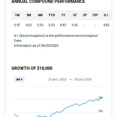
ANNUAL COMPOUND PERFORMANCE
1M
3M
6M
YTD
1Y
3Y
5Y
10Y
S.I.
0.87
4.62
5.53
5.53
8.82
9.42
-
-
4.82
S.I. (Since Inception) is the performance since Inception
Date.
Information as of 06/30/2026
GROWTH OF $10,000
Chart
31 janv. 2022
→
30 juin 2026
All ▾
Combination chart with 2 data series.
View as data table, Chart
12k
The chart has 2 X axes displaying Time, and navigator-
The chart has 2 Y axes displaying values, and navigato
10k