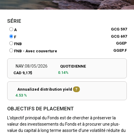
SÉRIE
GCG 597
A
GCG 697
F
GGEP
FNB
GGEP.F
FNB - Avec couverture
NAV:
08/05/2026
QUOTIDIENNE
0.14%
CAD 9,17$
Annualized distribution yield
?
4.53 %
OBJECTIFS DE PLACEMENT
L’objectif principal du Fonds est de chercher à préserver la
valeur des investissements du Fonds et à procurer une plus-
value du capital à long terme assortie d’une volatilité réduite du