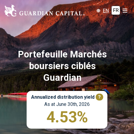
EN
FR
Portefeuille Marchés
boursiers ciblés
Guardian
Annualized distribution yield
?
As at June 30th, 2026
4.53%