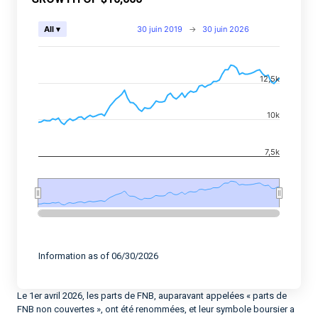
Chart
30 juin 2019
→
30 juin 2026
All ▾
Combination chart with 2 data series.
View as data table, Chart
12,5k
The chart has 2 X axes displaying Time, and navigator-
The chart has 2 Y axes displaying values, and navigato
10k
7,5k
End of interactive chart.
Information as of 06/30/2026
Le 1er avril 2026, les parts de FNB, auparavant appelées « parts de
FNB non couvertes », ont été renommées, et leur symbole boursier a