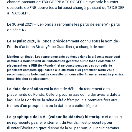
changé, passant de TSX:GDEP.B à TSX:GGEP. Le symbole boursier
des parts de FNB couvertes a lui aussi changé, passant de TSX:GDEP
à TSX:GGEP.F.
Le 30 avril 2021 – Le Fonds a renommé les parts de série W « parts
de série A ».
Le 14 juillet 2020, le Fonds, précédemment connu sous le nom de «
Fonds d’actions SteadyPace Guardian », a changé de nom.
Mention juridique :
Les renseignements contenus dans la présente page sont
destinés à vous fournir de l’information générale sur le fonds commun de
placement ou le FNB (le « Fonds ») et ne constituent pas des conseils de
placement complets applicables à la situation d’un particulier. Nous vous
recommandons fortement de consulter un conseiller financier avant de prendre
toute décision de placement.
La date de création
est la date de début du rendement des
placements du Fonds. Celle-ci peut ne pas coïncider avec la date à
laquelle le Fonds ou la série a été offert pour la première fois aux
termes d’un prospectus ou la date de création légale.
Le graphique de la VL (valeur liquidative) historique
ci-dessus
ne représente pas le rendement du Fonds. Il est présenté pour
illustrer l’évolution quotidienne de la VL par part, qui inclut certains