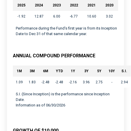
2025
2024
2023
2022
2021
2020
-1.92
12.87
6.00
-6.77
10.60
3.02
Performance during the Fund’s first year is from its Inception
Date to Dec 31 of that same calendar year.
ANNUAL COMPOUND PERFORMANCE
1M
3M
6M
YTD
1Y
3Y
5Y
10Y
S.I.
1.09
1.83
-2.48
-2.48
-2.16
3.96
2.75
-
2.94
S.I. (Since Inception) is the performance since Inception
Date.
Information as of 06/30/2026
GROWTH OF $10,000