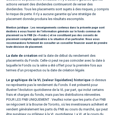
actions versant des dividendes continueront de verser des
dividendes. Tous les placements sont sujets à des risques, y compris
le risque de perte. Il n’y a aucune garantie qu’une stratégie de
placement donnée produira les résultats escomptés.
Mention juridique :
Les renseignements contenus dans la présente page sont
destinés à vous fournir de l’information générale sur le fonds commun de
placement ou le FNB (le « Fonds ») et ne constituent pas des conseils de
placement complets applicables à la situation d’un particulier. Nous vous
recommandons fortement de consulter un conseiller financier avant de prendre
toute décision de placement.
La date de création
est la date de début du rendement des
placements du Fonds. Celle-ci peut ne pas coïncider avec la date à
laquelle le Fonds ou la série a été offert pour la première fois aux
termes d’un prospectus ou la date de création légale.
Le graphique de la VL (valeur liquidative) historique
ci-dessus
ne représente pas le rendement du Fonds. Il est présenté pour
illustrer l’évolution quotidienne de la VL par part, qui inclut certains
frais et charges du fonds, mais pas les distributions réinvesties.
POUR LES FNB UNIQUEMENT : Veuillez noter que les parts d’un FNB
se négocient à la Bourse de Toronto, où les investisseurs achètent et
vendent généralement les parts du FNB au cours du marché, qui peut
être supérieur ou inférieur à la VL quotidienne. La VL et le cours du