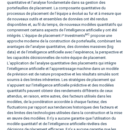
quantitative et l’analyse fondamentale dans sa gestion des
portefeuilles de placement. La composante quantitative du
processus de placement de l’équipe a évolué au fur et à mesure que
de nouveaux outils et ensembles de données ont été rendus
disponibles et, au fil du temps, de nouveaux modèles quantitatifs qui
comprennent certains aspects de l’intelligence artificielle y ont été
MC
intégrés. L’équipe de placement i³ Investments
propose une
approche moderne de la construction de portefeuille, combinant les
avantages de l’analyse quantitative, des données massives (big
data) et de l’intelligence artificielle avec l’expérience, la perspective et
les capacités décisionnelles de notre équipe de placement.
L’application de l’analyse quantitative des placements qui intègre
l’intelligence artificielle et l’apprentissage machine dans un modèle
de prévision est de nature prospective et les résultats simulés sont
soumis à des limites inhérentes. Les stratégies de placement qui
s’appuient sur l’intelligence artificielle prédictive et des modèles
quantitatifs peuvent obtenir des rendements différents de ceux
attendus, en raison, entre autres, des facteurs utilisés dans les
modèles, de la pondération accordée à chaque facteur, des
fluctuations par rapport aux tendances historiques des facteurs et
des limites des technologies utilisées dans la construction et la mise
en œuvre des modèles. Il n’y a aucune garantie que l’utilisation du
modèle quantitatif et de l’intelligence artificielle révélera des
décisions de placement efficaces. Il n’y a aucune garantie que les