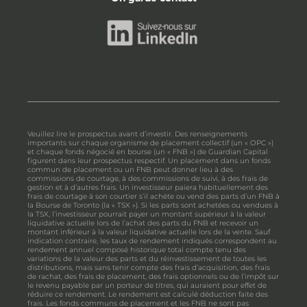
Veuillez lire le prospectus avant d’investir. Des renseignements
importants sur chaque organisme de placement collectif (un « OPC »)
et chaque fonds négocié en bourse (un « FNB ») de Guardian Capital
figurent dans leur prospectus respectif. Un placement dans un fonds
commun de placement ou un FNB peut donner lieu à des
commissions de courtage, à des commissions de suivi, à des frais de
gestion et à d’autres frais. Un investisseur paiera habituellement des
frais de courtage à son courtier s’il achète ou vend des parts d’un FNB à
la Bourse de Toronto (la « TSX »). Si les parts sont achetées ou vendues à
la TSX, l’investisseur pourrait payer un montant supérieur à la valeur
liquidative actuelle lors de l’achat des parts du FNB et recevoir un
montant inférieur à la valeur liquidative actuelle lors de la vente. Sauf
indication contraire, les taux de rendement indiqués correspondent au
rendement annuel composé historique total compte tenu des
variations de la valeur des parts et du réinvestissement de toutes les
distributions, mais sans tenir compte des frais d’acquisition, des frais
de rachat, des frais de placement, des frais optionnels ou de l’impôt sur
le revenu payable par un porteur de titres, qui auraient pour effet de
réduire ce rendement. Le rendement est calculé déduction faite des
frais. Les fonds communs de placement et les FNB ne sont pas