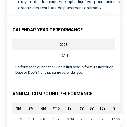
moyen de techniques sophistiquées pour aider à
obtenir des résultats de placement optimaux.
CALENDAR YEAR PERFORMANCE
2025
10.14
Performance during the Fund’s first year is from its Inception
Date to Dec 31 of that same calendar year.
ANNUAL COMPOUND PERFORMANCE
1M
3M
6M
YTD
1Y
3Y
5Y
10Y
S.I.
1.12
6.01
6.87
6.87
13.34
-
-
-
14.23