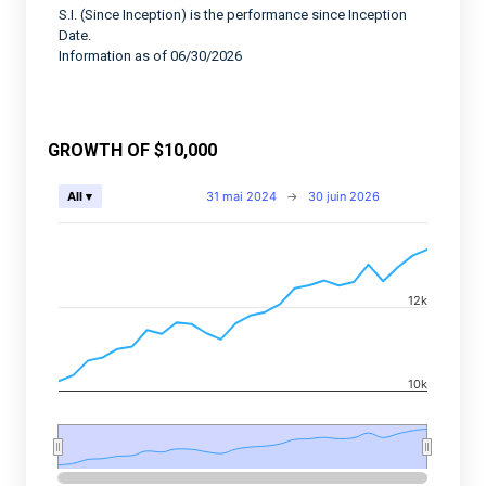
S.I. (Since Inception) is the performance since Inception
Date.
Information as of 06/30/2026
GROWTH OF $10,000
Chart
31 mai 2024
→
30 juin 2026
All ▾
Combination chart with 2 data series.
View as data table, Chart
The chart has 2 X axes displaying Time, and navigator-
12k
The chart has 2 Y axes displaying values, and navigato
10k