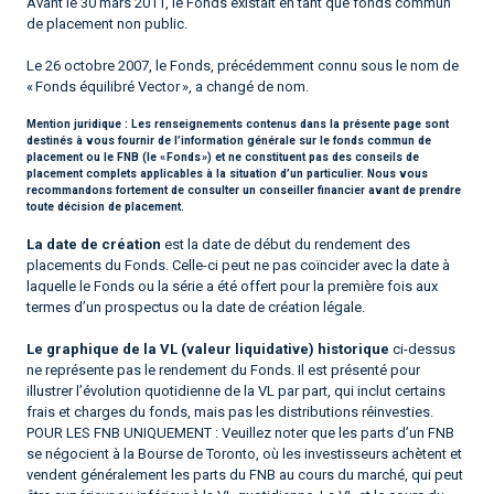
Avant le 30 mars 2011, le Fonds existait en tant que fonds commun
de placement non public.
Le 26 octobre 2007, le Fonds, précédemment connu sous le nom de
« Fonds équilibré Vector », a changé de nom.
Mention juridique :
Les renseignements contenus dans la présente page sont
destinés à vous fournir de l’information générale sur le fonds commun de
placement ou le FNB (le « Fonds ») et ne constituent pas des conseils de
placement complets applicables à la situation d’un particulier. Nous vous
recommandons fortement de consulter un conseiller financier avant de prendre
toute décision de placement.
La date de création
est la date de début du rendement des
placements du Fonds. Celle-ci peut ne pas coïncider avec la date à
laquelle le Fonds ou la série a été offert pour la première fois aux
termes d’un prospectus ou la date de création légale.
Le graphique de la VL (valeur liquidative) historique
ci-dessus
ne représente pas le rendement du Fonds. Il est présenté pour
illustrer l’évolution quotidienne de la VL par part, qui inclut certains
frais et charges du fonds, mais pas les distributions réinvesties.
POUR LES FNB UNIQUEMENT : Veuillez noter que les parts d’un FNB
se négocient à la Bourse de Toronto, où les investisseurs achètent et
vendent généralement les parts du FNB au cours du marché, qui peut