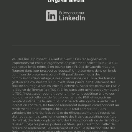
On garde contact
Veuillez lire le prospectus avant d’investir. Des renseignements
importants sur chaque organisme de placement collectif (un « OPC »)
et chaque fonds négocié en bourse (un « FNB ») de Guardian Capital
figurent dans leur prospectus respectif. Un placement dans un fonds
commun de placement ou un FNB peut donner lieu à des
commissions de courtage, à des commissions de suivi, à des frais de
gestion et à d’autres frais. Un investisseur paiera habituellement des
frais de courtage à son courtier s’il achète ou vend des parts d’un FNB à
la Bourse de Toronto (la « TSX »). Si les parts sont achetées ou vendues à
la TSX, l’investisseur pourrait payer un montant supérieur à la valeur
liquidative actuelle lors de l’achat des parts du FNB et recevoir un
montant inférieur à la valeur liquidative actuelle lors de la vente. Sauf
indication contraire, les taux de rendement indiqués correspondent au
rendement annuel composé historique total compte tenu des
variations de la valeur des parts et du réinvestissement de toutes les
distributions, mais sans tenir compte des frais d’acquisition, des frais
de rachat, des frais de placement, des frais optionnels ou de l’impôt sur
le revenu payable par un porteur de titres, qui auraient pour effet de
réduire ce rendement. Le rendement est calculé déduction faite des
frais. Les fonds communs de placement et les FNB ne sont pas