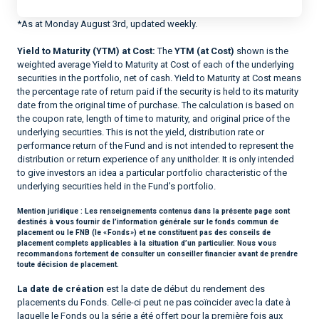
*As at Monday August 3rd, updated weekly.
Yield to Maturity (YTM) at Cost:
The
YTM (at Cost)
shown is the
weighted average Yield to Maturity at Cost of each of the underlying
securities in the portfolio, net of cash. Yield to Maturity at Cost means
the percentage rate of return paid if the security is held to its maturity
date from the original time of purchase. The calculation is based on
the coupon rate, length of time to maturity, and original price of the
underlying securities. This is not the yield, distribution rate or
performance return of the Fund and is not intended to represent the
distribution or return experience of any unitholder. It is only intended
to give investors an idea a particular portfolio characteristic of the
underlying securities held in the Fund’s portfolio.
Mention juridique :
Les renseignements contenus dans la présente page sont
destinés à vous fournir de l’information générale sur le fonds commun de
placement ou le FNB (le « Fonds ») et ne constituent pas des conseils de
placement complets applicables à la situation d’un particulier. Nous vous
recommandons fortement de consulter un conseiller financier avant de prendre
toute décision de placement.
La date de création
est la date de début du rendement des
placements du Fonds. Celle-ci peut ne pas coïncider avec la date à
laquelle le Fonds ou la série a été offert pour la première fois aux