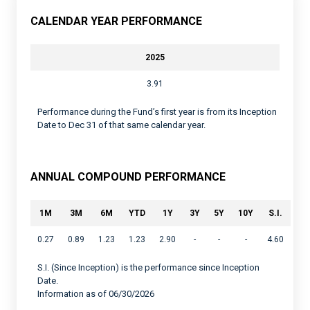
CALENDAR YEAR PERFORMANCE
2025
3.91
Performance during the Fund’s first year is from its Inception
Date to Dec 31 of that same calendar year.
ANNUAL COMPOUND PERFORMANCE
1M
3M
6M
YTD
1Y
3Y
5Y
10Y
S.I.
0.27
0.89
1.23
1.23
2.90
-
-
-
4.60
S.I. (Since Inception) is the performance since Inception
Date.
Information as of 06/30/2026