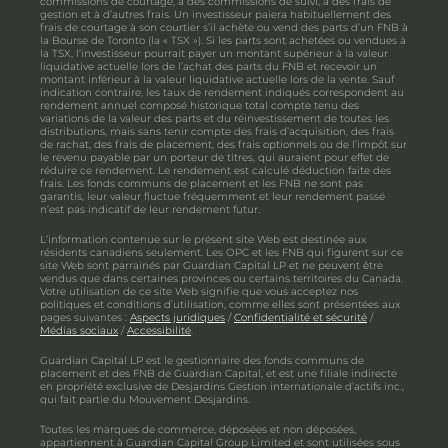
commissions de courtage, à des commissions de suivi, à des frais de
gestion et à d’autres frais. Un investisseur paiera habituellement des
frais de courtage à son courtier s’il achète ou vend des parts d’un FNB à
la Bourse de Toronto (la « TSX »). Si les parts sont achetées ou vendues à
la TSX, l’investisseur pourrait payer un montant supérieur à la valeur
liquidative actuelle lors de l’achat des parts du FNB et recevoir un
montant inférieur à la valeur liquidative actuelle lors de la vente. Sauf
indication contraire, les taux de rendement indiqués correspondent au
rendement annuel composé historique total compte tenu des
variations de la valeur des parts et du réinvestissement de toutes les
distributions, mais sans tenir compte des frais d’acquisition, des frais
de rachat, des frais de placement, des frais optionnels ou de l’impôt sur
le revenu payable par un porteur de titres, qui auraient pour effet de
réduire ce rendement. Le rendement est calculé déduction faite des
frais. Les fonds communs de placement et les FNB ne sont pas
garantis, leur valeur fluctue fréquemment et leur rendement passé
n’est pas indicatif de leur rendement futur.
L’information contenue sur le présent site Web est destinée aux
résidents canadiens seulement. Les OPC et les FNB qui figurent sur ce
site Web sont parrainés par Guardian Capital LP et ne peuvent être
vendus que dans certaines provinces ou certains territoires du Canada.
Votre utilisation de ce site Web signifie que vous acceptez nos
politiques et conditions d’utilisation, comme elles sont présentées aux
pages suivantes :
Aspects juridiques
/
Confidentialité et sécurité
/
Médias sociaux
/
Accessibilité
.
Guardian Capital LP est le gestionnaire des fonds communs de
placement et des FNB de Guardian Capital, et est une filiale indirecte
en propriété exclusive de Desjardins Gestion internationale d’actifs inc.,
qui fait partie du Mouvement Desjardins.
Toutes les marques de commerce, déposées et non déposées,
appartiennent à Guardian Capital Group Limited et sont utilisées sous