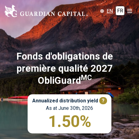
EN
FR
Fonds d'obligations de
première qualité 2027
MC
ObliGuard
Annualized distribution yield
?
As at June 30th, 2026
1.50%