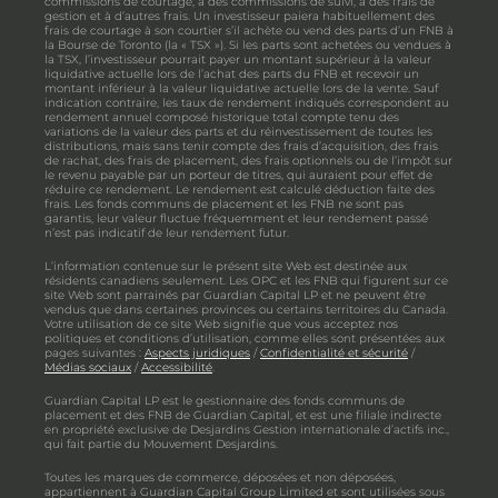
commissions de courtage, à des commissions de suivi, à des frais de
gestion et à d’autres frais. Un investisseur paiera habituellement des
frais de courtage à son courtier s’il achète ou vend des parts d’un FNB à
la Bourse de Toronto (la « TSX »). Si les parts sont achetées ou vendues à
la TSX, l’investisseur pourrait payer un montant supérieur à la valeur
liquidative actuelle lors de l’achat des parts du FNB et recevoir un
montant inférieur à la valeur liquidative actuelle lors de la vente. Sauf
indication contraire, les taux de rendement indiqués correspondent au
rendement annuel composé historique total compte tenu des
variations de la valeur des parts et du réinvestissement de toutes les
distributions, mais sans tenir compte des frais d’acquisition, des frais
de rachat, des frais de placement, des frais optionnels ou de l’impôt sur
le revenu payable par un porteur de titres, qui auraient pour effet de
réduire ce rendement. Le rendement est calculé déduction faite des
frais. Les fonds communs de placement et les FNB ne sont pas
garantis, leur valeur fluctue fréquemment et leur rendement passé
n’est pas indicatif de leur rendement futur.
L’information contenue sur le présent site Web est destinée aux
résidents canadiens seulement. Les OPC et les FNB qui figurent sur ce
site Web sont parrainés par Guardian Capital LP et ne peuvent être
vendus que dans certaines provinces ou certains territoires du Canada.
Votre utilisation de ce site Web signifie que vous acceptez nos
politiques et conditions d’utilisation, comme elles sont présentées aux
pages suivantes :
Aspects juridiques
/
Confidentialité et sécurité
/
Médias sociaux
/
Accessibilité
.
Guardian Capital LP est le gestionnaire des fonds communs de
placement et des FNB de Guardian Capital, et est une filiale indirecte
en propriété exclusive de Desjardins Gestion internationale d’actifs inc.,
qui fait partie du Mouvement Desjardins.
Toutes les marques de commerce, déposées et non déposées,
appartiennent à Guardian Capital Group Limited et sont utilisées sous