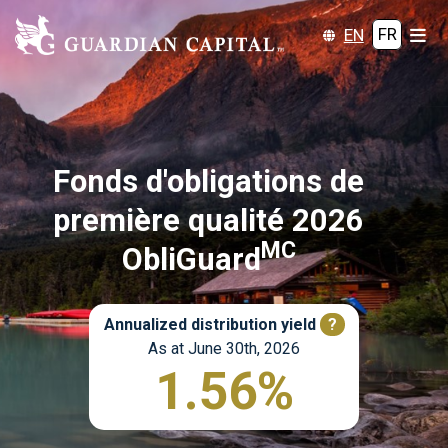
EN
FR
Fonds d'obligations de
première qualité 2026
MC
ObliGuard
Annualized distribution yield
?
As at June 30th, 2026
1.56%