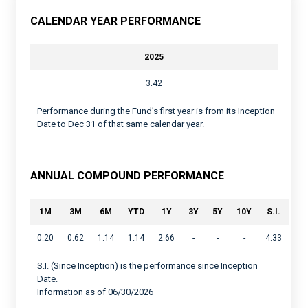
CALENDAR YEAR PERFORMANCE
2025
3.42
Performance during the Fund’s first year is from its Inception
Date to Dec 31 of that same calendar year.
ANNUAL COMPOUND PERFORMANCE
1M
3M
6M
YTD
1Y
3Y
5Y
10Y
S.I.
0.20
0.62
1.14
1.14
2.66
-
-
-
4.33
S.I. (Since Inception) is the performance since Inception
Date.
Information as of 06/30/2026