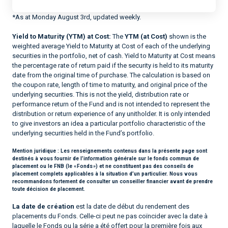
*As at Monday August 3rd, updated weekly.
Yield to Maturity (YTM) at Cost:
The
YTM (at Cost)
shown is the
weighted average Yield to Maturity at Cost of each of the underlying
securities in the portfolio, net of cash. Yield to Maturity at Cost means
the percentage rate of return paid if the security is held to its maturity
date from the original time of purchase. The calculation is based on
the coupon rate, length of time to maturity, and original price of the
underlying securities. This is not the yield, distribution rate or
performance return of the Fund and is not intended to represent the
distribution or return experience of any unitholder. It is only intended
to give investors an idea a particular portfolio characteristic of the
underlying securities held in the Fund’s portfolio.
Mention juridique :
Les renseignements contenus dans la présente page sont
destinés à vous fournir de l’information générale sur le fonds commun de
placement ou le FNB (le « Fonds ») et ne constituent pas des conseils de
placement complets applicables à la situation d’un particulier. Nous vous
recommandons fortement de consulter un conseiller financier avant de prendre
toute décision de placement.
La date de création
est la date de début du rendement des
placements du Fonds. Celle-ci peut ne pas coïncider avec la date à
laquelle le Fonds ou la série a été offert pour la première fois aux