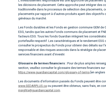
L’investissement responsable est une approche de placement qu
les décisions de placement. Cette approche peut intégrer des con
traditionnelle dans le processus de sélection des placements, c
placements par rapport à d’autres produits ayant des objectifs
généraux du marché.
Les Fonds durables et les Fonds en gestion commune GEM de Gua
ESG, tandis que les autres Fonds communs de placement et FNB 
facteurs ESG. Tous les fonds Guardian intègrent les considérati
portefeuille respectif. Les caractéristiques et le rendement ESG
consulter le prospectus du Fonds pour obtenir des détails sur l
responsable et des risques associés dans la stratégie de place
services financiers avant d’investir.
Glossaire de termes financiers :
Pour de plus amples renseign
section, veuillez consulter le glossaire des termes financiers sur
https://www.guardiancapital.com/glossary-of-terms
[en anglais
Les documents d’information passés du Fonds peuvent être cons
www.SEDARPLUS.ca
ou peuvent être obtenus, sans frais, en c
insights@guardiancapital.com
.