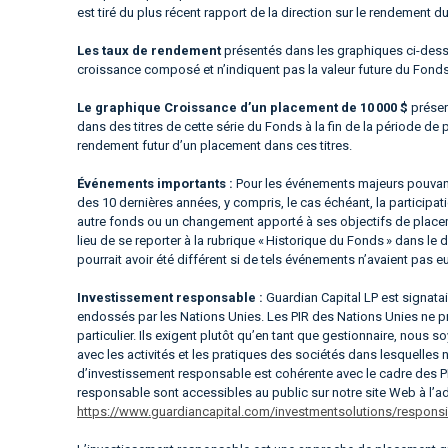
est tiré du plus récent rapport de la direction sur le rendement d
Les taux de rendement
présentés dans les graphiques ci-dessus
croissance composé et n’indiquent pas la valeur future du Fond
Le graphique Croissance d’un placement de 10 000 $
présen
dans des titres de cette série du Fonds à la fin de la période de 
rendement futur d’un placement dans ces titres.
Événements importants :
Pour les événements majeurs pouvant
des 10 dernières années, y compris, le cas échéant, la particip
autre fonds ou un changement apporté à ses objectifs de placeme
lieu de se reporter à la rubrique « Historique du Fonds » dans l
pourrait avoir été différent si de tels événements n’avaient pas eu
Investissement responsable :
Guardian Capital LP est signata
endossés par les Nations Unies. Les PIR des Nations Unies ne p
particulier. Ils exigent plutôt qu’en tant que gestionnaire, nous
avec les activités et les pratiques des sociétés dans lesquelles
d’investissement responsable est cohérente avec le cadre des P
responsable sont accessibles au public sur notre site Web à l’a
https://www.guardiancapital.com/investmentsolutions/responsib