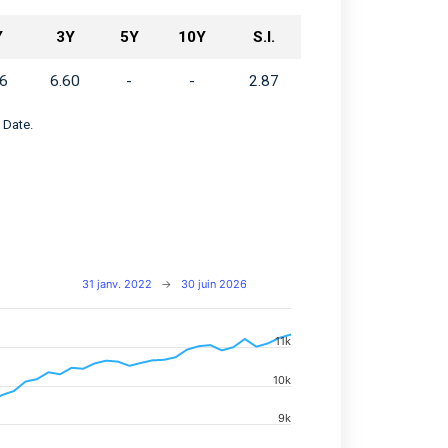
Y
3Y
5Y
10Y
S.I.
26
6.60
-
-
2.87
 Date.
31 janv. 2022
→
30 juin 2026
11k
navigator-x-axis.
10k
d navigator-y-axis.
9k