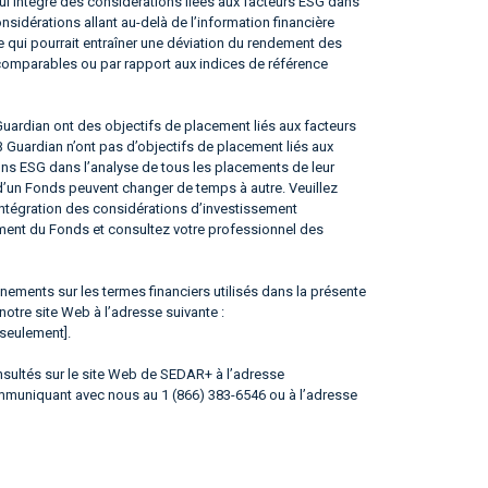
i intègre des considérations liées aux facteurs ESG dans
sidérations allant au-delà de l’information financière
e qui pourrait entraîner une déviation du rendement des
 comparables ou par rapport aux indices de référence
rdian ont des objectifs de placement liés aux facteurs
Guardian n’ont pas d’objectifs de placement liés aux
ons ESG dans l’analyse de tous les placements de leur
 d’un Fonds peuvent changer de temps à autre. Veuillez
’intégration des considérations d’investissement
ment du Fonds et consultez votre professionnel des
ements sur les termes financiers utilisés dans la présente
 notre site Web à l’adresse suivante :
 seulement].
ultés sur le site Web de SEDAR+ à l’adresse
ommuniquant avec nous au 1 (866) 383-6546 ou à l’adresse