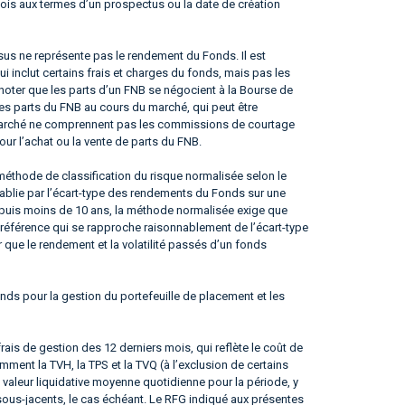
e fois aux termes d’un prospectus ou la date de création
us ne représente pas le rendement du Fonds. Il est
qui inclut certains frais et charges du fonds, mais pas les
noter que les parts d’un FNB se négocient à la Bourse de
les parts du FNB au cours du marché, qui peut être
du marché ne comprennent pas les commissions de courtage
our l’achat ou la vente de parts du FNB.
éthode de classification du risque normalisée selon le
tablie par l’écart-type des rendements du Fonds sur une
epuis moins de 10 ans, la méthode normalisée exige que
référence qui se rapproche raisonnablement de l’écart-type
er que le rendement et la volatilité passés d’un fonds
nds pour la gestion du portefeuille de placement et les
frais de gestion des 12 derniers mois, qui reflète le coût de
ment la TVH, la TPS et la TVQ (à l’exclusion de certains
 valeur liquidative moyenne quotidienne pour la période, y
sous-jacents, le cas échéant. Le RFG indiqué aux présentes