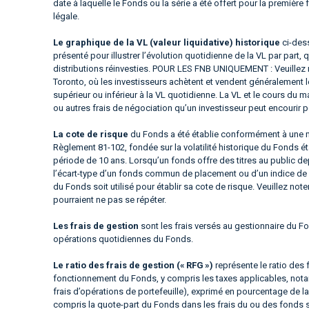
date à laquelle le Fonds ou la série a été offert pour la premièr
légale.
Le graphique de la VL (valeur liquidative) historique
ci-dess
présenté pour illustrer l’évolution quotidienne de la VL par part, 
distributions réinvesties. POUR LES FNB UNIQUEMENT : Veuillez 
Toronto, où les investisseurs achètent et vendent généralement 
supérieur ou inférieur à la VL quotidienne. La VL et le cours 
ou autres frais de négociation qu’un investisseur peut encourir p
La cote de risque
du Fonds a été établie conformément à une m
Règlement 81-102, fondée sur la volatilité historique du Fonds é
période de 10 ans. Lorsqu’un fonds offre des titres au public d
l’écart-type d’un fonds commun de placement ou d’un indice de 
du Fonds soit utilisé pour établir sa cote de risque. Veuillez not
pourraient ne pas se répéter.
Les frais de gestion
sont les frais versés au gestionnaire du Fo
opérations quotidiennes du Fonds.
Le ratio des frais de gestion (« RFG »)
représente le ratio des 
fonctionnement du Fonds, y compris les taxes applicables, notam
frais d’opérations de portefeuille), exprimé en pourcentage de la
compris la quote-part du Fonds dans les frais du ou des fonds 