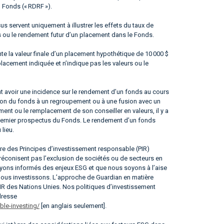
u Fonds (« RDRF »).
 servent uniquement à illustrer les effets du taux de
s ou le rendement futur d’un placement dans le Fonds.
te la valeur finale d’un placement hypothétique de 10 000 $
placement indiquée et n’indique pas les valeurs ou le
 avoir une incidence sur le rendement d’un fonds au cours
ation du fonds à un regroupement ou à une fusion avec un
nt ou le remplacement de son conseiller en valeurs, il y a
e dernier prospectus du Fonds. Le rendement d’un fonds
 lieu.
ire des Principes d’investissement responsable (PIR)
réconisent pas l’exclusion de sociétés ou de secteurs en
 soyons informés des enjeux ESG et que nous soyons à l’aise
 nous investissons. L’approche de Guardian en matière
IR des Nations Unies. Nos politiques d’investissement
dresse
le-investing/
[en anglais seulement].