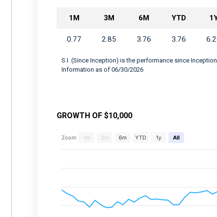
1M
3M
6M
YTD
1
0.77
2.85
3.76
3.76
6.
S.I. (Since Inception) is the performance since Inception
Information as of 06/30/2026
GROWTH OF $10,000
Chart
Zoom
1m
3m
6m
YTD
1y
All
Combination chart with 2 data series.
View as data table, Chart
The chart has 2 X axes displaying Time, and 
The chart has 2 Y axes displaying values, an