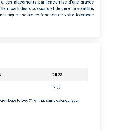
e à des placements par l’entremise d’une grande
illeur parti des occasions et de gérer la volatilité,
nt unique choisie en fonction de votre tolérance
4
2023
7.25
eption Date to Dec 31 of that same calendar year.