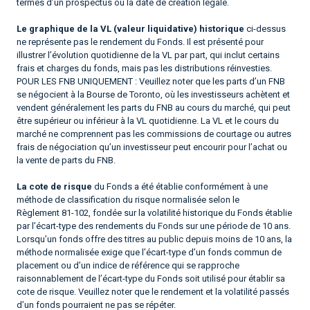
termes d’un prospectus ou la date de création légale.
Le graphique de la VL (valeur liquidative) historique
ci-dessus
ne représente pas le rendement du Fonds. Il est présenté pour
illustrer l’évolution quotidienne de la VL par part, qui inclut certains
frais et charges du fonds, mais pas les distributions réinvesties.
POUR LES FNB UNIQUEMENT : Veuillez noter que les parts d’un FNB
se négocient à la Bourse de Toronto, où les investisseurs achètent et
vendent généralement les parts du FNB au cours du marché, qui peut
être supérieur ou inférieur à la VL quotidienne. La VL et le cours du
marché ne comprennent pas les commissions de courtage ou autres
frais de négociation qu’un investisseur peut encourir pour l’achat ou
la vente de parts du FNB.
La cote de risque
du Fonds a été établie conformément à une
méthode de classification du risque normalisée selon le
Règlement 81-102, fondée sur la volatilité historique du Fonds établie
par l’écart-type des rendements du Fonds sur une période de 10 ans.
Lorsqu’un fonds offre des titres au public depuis moins de 10 ans, la
méthode normalisée exige que l’écart-type d’un fonds commun de
placement ou d’un indice de référence qui se rapproche
raisonnablement de l’écart-type du Fonds soit utilisé pour établir sa
cote de risque. Veuillez noter que le rendement et la volatilité passés
d’un fonds pourraient ne pas se répéter.