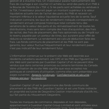
gestion et à d’autres frais. Un investisseur paiera habituellement des
frais de courtage à son courtier s’il achète ou vend des parts d’un FNB à
la Bourse de Toronto (la « TSX »). Si les parts sont achetées ou vendues à
la TSX, l’investisseur pourrait payer un montant supérieur à la valeur
liquidative actuelle lors de l’achat des parts du FNB et recevoir un
montant inférieur à la valeur liquidative actuelle lors de la vente. Sauf
indication contraire, les taux de rendement indiqués correspondent au
rendement annuel composé historique total compte tenu des
variations de la valeur des parts et du réinvestissement de toutes les
distributions, mais sans tenir compte des frais d’acquisition, des frais
de rachat, des frais de placement, des frais optionnels ou de l’impôt sur
le revenu payable par un porteur de titres, qui auraient pour effet de
réduire ce rendement. Le rendement est calculé déduction faite des
frais. Les fonds communs de placement et les FNB ne sont pas
garantis, leur valeur fluctue fréquemment et leur rendement passé
n’est pas indicatif de leur rendement futur.
L’information contenue sur le présent site Web est destinée aux
résidents canadiens seulement. Les OPC et les FNB qui figurent sur ce
site Web sont parrainés par Guardian Capital LP et ne peuvent être
vendus que dans certaines provinces ou certains territoires du Canada.
Votre utilisation de ce site Web signifie que vous acceptez nos
politiques et conditions d’utilisation, comme elles sont présentées aux
pages suivantes :
Aspects juridiques
/
Confidentialité et sécurité
/
Médias sociaux
/
Accessibilité
.
Guardian Capital LP est le gestionnaire des fonds communs de
placement et des FNB de Guardian Capital, et est une filiale indirecte
en propriété exclusive de Desjardins Gestion internationale d’actifs inc.,
qui fait partie du Mouvement Desjardins.
Toutes les marques de commerce, déposées et non déposées,
appartiennent à Guardian Capital Group Limited et sont utilisées sous
licence. Guardian Capital LP © Copyright 2026. Tous droits réservés.