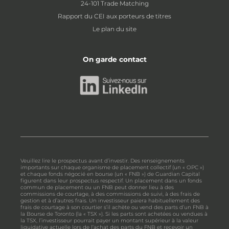
24-101 Trade Matching
Rapport du CEI aux porteurs de titres
Le plan du site
On garde contact
Veuillez lire le prospectus avant d’investir. Des renseignements
importants sur chaque organisme de placement collectif (un « OPC »)
et chaque fonds négocié en bourse (un « FNB ») de Guardian Capital
figurent dans leur prospectus respectif. Un placement dans un fonds
commun de placement ou un FNB peut donner lieu à des
commissions de courtage, à des commissions de suivi, à des frais de
gestion et à d’autres frais. Un investisseur paiera habituellement des
frais de courtage à son courtier s’il achète ou vend des parts d’un FNB à
la Bourse de Toronto (la « TSX »). Si les parts sont achetées ou vendues à
la TSX, l’investisseur pourrait payer un montant supérieur à la valeur
liquidative actuelle lors de l’achat des parts du FNB et recevoir un