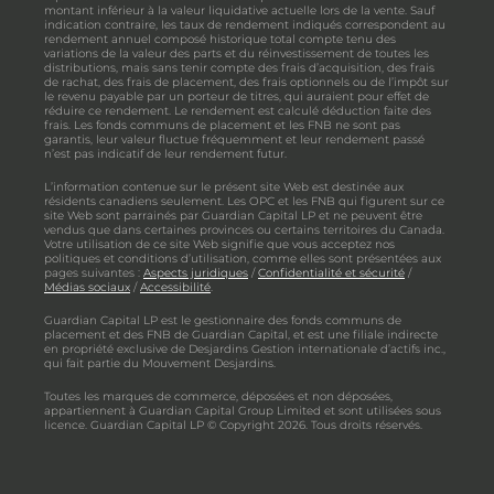
montant inférieur à la valeur liquidative actuelle lors de la vente. Sauf
indication contraire, les taux de rendement indiqués correspondent au
rendement annuel composé historique total compte tenu des
variations de la valeur des parts et du réinvestissement de toutes les
distributions, mais sans tenir compte des frais d’acquisition, des frais
de rachat, des frais de placement, des frais optionnels ou de l’impôt sur
le revenu payable par un porteur de titres, qui auraient pour effet de
réduire ce rendement. Le rendement est calculé déduction faite des
frais. Les fonds communs de placement et les FNB ne sont pas
garantis, leur valeur fluctue fréquemment et leur rendement passé
n’est pas indicatif de leur rendement futur.
L’information contenue sur le présent site Web est destinée aux
résidents canadiens seulement. Les OPC et les FNB qui figurent sur ce
site Web sont parrainés par Guardian Capital LP et ne peuvent être
vendus que dans certaines provinces ou certains territoires du Canada.
Votre utilisation de ce site Web signifie que vous acceptez nos
politiques et conditions d’utilisation, comme elles sont présentées aux
pages suivantes :
Aspects juridiques
/
Confidentialité et sécurité
/
Médias sociaux
/
Accessibilité
.
Guardian Capital LP est le gestionnaire des fonds communs de
placement et des FNB de Guardian Capital, et est une filiale indirecte
en propriété exclusive de Desjardins Gestion internationale d’actifs inc.,
qui fait partie du Mouvement Desjardins.
Toutes les marques de commerce, déposées et non déposées,
appartiennent à Guardian Capital Group Limited et sont utilisées sous
licence. Guardian Capital LP © Copyright 2026. Tous droits réservés.