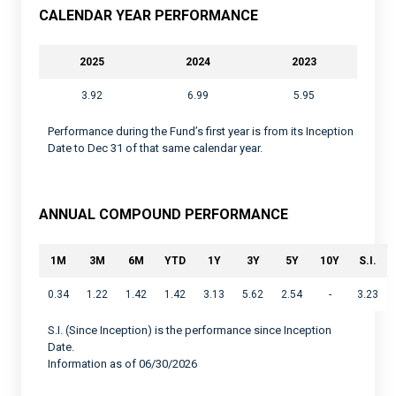
CALENDAR YEAR PERFORMANCE
2025
2024
2023
3.92
6.99
5.95
Performance during the Fund’s first year is from its Inception
Date to Dec 31 of that same calendar year.
ANNUAL COMPOUND PERFORMANCE
1M
3M
6M
YTD
1Y
3Y
5Y
10Y
S.I.
0.34
1.22
1.42
1.42
3.13
5.62
2.54
-
3.23
S.I. (Since Inception) is the performance since Inception
Date.
Information as of 06/30/2026