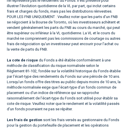
ne représente pas le rendement du Fonds. Il est présenté pour
illustrer l’évolution quotidienne de la VL par part, qui inclut certains
frais et charges du fonds, mais pas les distributions réinvesties.
POUR LES FNB UNIQUEMENT : Veuillez noter que les parts d’un FNB
se négocient à la Bourse de Toronto, où les investisseurs achètent et
vendent généralement les parts du FNB au cours du marché, qui peut
être supérieur ou inférieur à la VL quotidienne. La VL et le cours du
marché ne comprennent pas les commissions de courtage ou autres
frais de négociation qu’un investisseur peut encourir pour l’achat ou
la vente de parts du FNB.
La cote de risque
du Fonds a été établie conformément à une
méthode de classification du risque normalisée selon le
Règlement 81-102, fondée sur la volatilité historique du Fonds établie
par l’écart-type des rendements du Fonds sur une période de 10 ans.
Lorsqu’un fonds offre des titres au public depuis moins de 10 ans, la
méthode normalisée exige que l’écart-type d’un fonds commun de
placement ou d’un indice de référence qui se rapproche
raisonnablement de l’écart-type du Fonds soit utilisé pour établir sa
cote de risque. Veuillez noter que le rendement et la volatilité passés
d’un fonds pourraient ne pas se répéter.
Les frais de gestion
sont les frais versés au gestionnaire du Fonds
pour la gestion du portefeuille de placement et les opérations