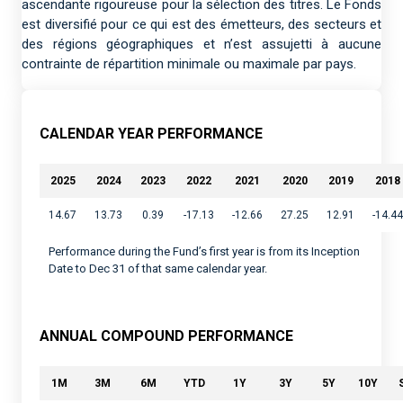
ascendante rigoureuse pour la sélection des titres. Le Fonds
est diversifié pour ce qui est des émetteurs, des secteurs et
des régions géographiques et n’est assujetti à aucune
contrainte de répartition minimale ou maximale par pays.
CALENDAR YEAR PERFORMANCE
2025
2024
2023
2022
2021
2020
2019
2018
14.67
13.73
0.39
-17.13
-12.66
27.25
12.91
-14.44
Performance during the Fund’s first year is from its Inception
Date to Dec 31 of that same calendar year.
ANNUAL COMPOUND PERFORMANCE
1M
3M
6M
YTD
1Y
3Y
5Y
10Y
S