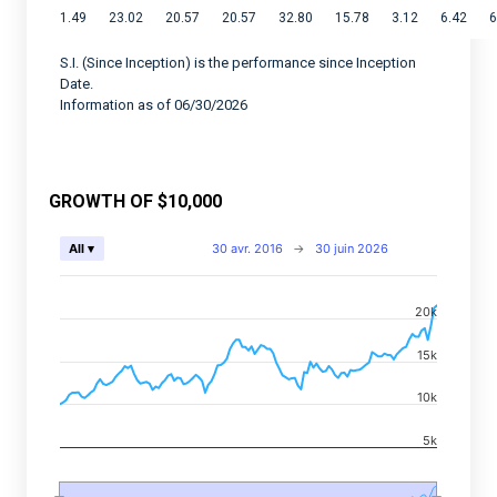
1.49
23.02
20.57
20.57
32.80
15.78
3.12
6.42
6
S.I. (Since Inception) is the performance since Inception
Date.
Information as of 06/30/2026
GROWTH OF $10,000
Chart
30 avr. 2016
→
30 juin 2026
All ▾
Combination chart with 2 data series.
20k
View as data table, Chart
The chart has 2 X axes displaying Time, and navigator-
15k
The chart has 2 Y axes displaying values, and navigato
10k
5k