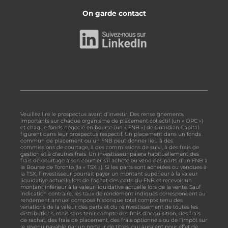
On garde contact
Veuillez lire le prospectus avant d’investir. Des renseignements
importants sur chaque organisme de placement collectif (un « OPC »)
et chaque fonds négocié en bourse (un « FNB ») de Guardian Capital
figurent dans leur prospectus respectif. Un placement dans un fonds
commun de placement ou un FNB peut donner lieu à des
commissions de courtage, à des commissions de suivi, à des frais de
gestion et à d’autres frais. Un investisseur paiera habituellement des
frais de courtage à son courtier s’il achète ou vend des parts d’un FNB à
la Bourse de Toronto (la « TSX »). Si les parts sont achetées ou vendues à
la TSX, l’investisseur pourrait payer un montant supérieur à la valeur
liquidative actuelle lors de l’achat des parts du FNB et recevoir un
montant inférieur à la valeur liquidative actuelle lors de la vente. Sauf
indication contraire, les taux de rendement indiqués correspondent au
rendement annuel composé historique total compte tenu des
variations de la valeur des parts et du réinvestissement de toutes les
distributions, mais sans tenir compte des frais d’acquisition, des frais
de rachat, des frais de placement, des frais optionnels ou de l’impôt sur
le revenu payable par un porteur de titres, qui auraient pour effet de