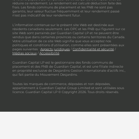
réduire ce rendement. Le rendement est calculé déduction faite des
frais. Les fonds communs de placement et les FNB ne sont pas
garantis, leur valeur fluctue fréquemment et leur rendement passé
n’est pas indicatif de leur rendement futur.
L’information contenue sur le présent site Web est destinée aux
résidents canadiens seulement. Les OPC et les FNB qui figurent sur ce
site Web sont parrainés par Guardian Capital LP et ne peuvent être
vendus que dans certaines provinces ou certains territoires du Canada.
Votre utilisation de ce site Web signifie que vous acceptez nos
politiques et conditions d’utilisation, comme elles sont présentées aux
pages suivantes :
Aspects juridiques
/
Confidentialité et sécurité
/
Médias sociaux
/
Accessibilité
.
Guardian Capital LP est le gestionnaire des fonds communs de
placement et des FNB de Guardian Capital, et est une filiale indirecte
en propriété exclusive de Desjardins Gestion internationale d’actifs inc.,
qui fait partie du Mouvement Desjardins.
Toutes les marques de commerce, déposées et non déposées,
appartiennent à Guardian Capital Group Limited et sont utilisées sous
licence. Guardian Capital LP © Copyright 2026. Tous droits réservés.