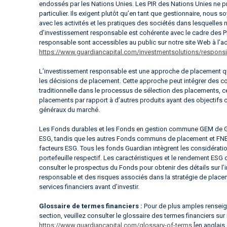
endossés par les Nations Unies. Les PIR des Nations Unies ne p
particulier. Ils exigent plutôt qu’en tant que gestionnaire, nous
avec les activités et les pratiques des sociétés dans lesquelles
d’investissement responsable est cohérente avec le cadre des P
responsable sont accessibles au public sur notre site Web à l’a
https://www.guardiancapital.com/investmentsolutions/responsib
L’investissement responsable est une approche de placement qu
les décisions de placement. Cette approche peut intégrer des con
traditionnelle dans le processus de sélection des placements, c
placements par rapport à d’autres produits ayant des objectifs
généraux du marché.
Les Fonds durables et les Fonds en gestion commune GEM de Gua
ESG, tandis que les autres Fonds communs de placement et FNB 
facteurs ESG. Tous les fonds Guardian intègrent les considérati
portefeuille respectif. Les caractéristiques et le rendement ESG
consulter le prospectus du Fonds pour obtenir des détails sur l
responsable et des risques associés dans la stratégie de place
services financiers avant d’investir.
Glossaire de termes financiers :
Pour de plus amples renseign
section, veuillez consulter le glossaire des termes financiers sur
https://www.guardiancapital.com/glossary-of-terms
[en anglais