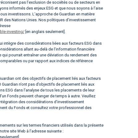
réconisent pas l’exclusion de sociétés ou de secteurs en
 soyons informés des enjeux ESG et que nous soyons à l’aise
 nous investissons. L’approche de Guardian en matière
IR des Nations Unies. Nos politiques d’investissement
dresse
le-investing/
[en anglais seulement].
i intègre des considérations liées aux facteurs ESG dans
sidérations allant au-delà de l’information financière
e qui pourrait entraîner une déviation du rendement des
 comparables ou par rapport aux indices de référence
rdian ont des objectifs de placement liés aux facteurs
Guardian n’ont pas d’objectifs de placement liés aux
ons ESG dans l’analyse de tous les placements de leur
 d’un Fonds peuvent changer de temps à autre. Veuillez
’intégration des considérations d’investissement
ment du Fonds et consultez votre professionnel des
ements sur les termes financiers utilisés dans la présente
 notre site Web à l’adresse suivante :
 seulement].