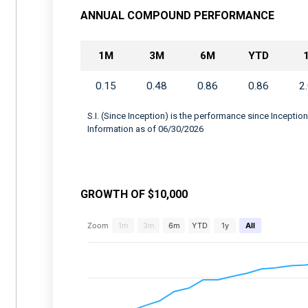
ANNUAL COMPOUND PERFORMANCE
1M
3M
6M
YTD
0.15
0.48
0.86
0.86
2
S.I. (Since Inception) is the performance since Inception
Information as of 06/30/2026
GROWTH OF $10,000
Chart
Zoom
1m
3m
6m
YTD
1y
All
Combination chart with 2 data series.
View as data table, Chart
The chart has 2 X axes displaying Time, and 
The chart has 2 Y axes displaying values, an