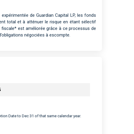
xe expérimentée de Guardian Capital LP, les fonds
t total et à atténuer le risque en étant sélectif
ce fiscale* est améliorée grâce à ce processus de
 d’obligations négociées à escompte.
5
eption Date to Dec 31 of that same calendar year.