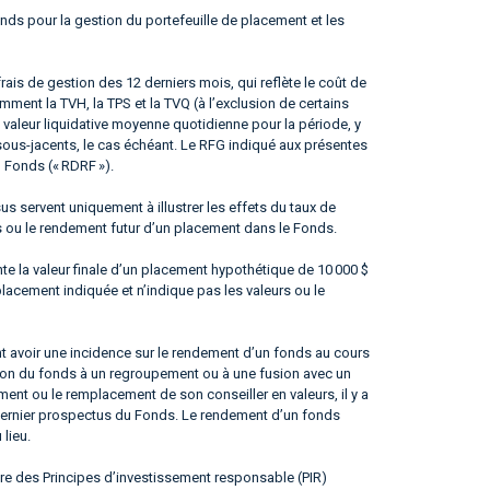
nds pour la gestion du portefeuille de placement et les
frais de gestion des 12 derniers mois, qui reflète le coût de
ment la TVH, la TPS et la TVQ (à l’exclusion de certains
 valeur liquidative moyenne quotidienne pour la période, y
sous-jacents, le cas échéant. Le RFG indiqué aux présentes
u Fonds (« RDRF »).
 servent uniquement à illustrer les effets du taux de
s ou le rendement futur d’un placement dans le Fonds.
te la valeur finale d’un placement hypothétique de 10 000 $
placement indiquée et n’indique pas les valeurs ou le
 avoir une incidence sur le rendement d’un fonds au cours
ation du fonds à un regroupement ou à une fusion avec un
nt ou le remplacement de son conseiller en valeurs, il y a
e dernier prospectus du Fonds. Le rendement d’un fonds
 lieu.
ire des Principes d’investissement responsable (PIR)