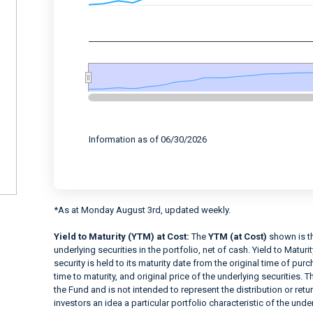
End of interactive chart.
Information as of 06/30/2026
*As at Monday August 3rd, updated weekly.
Yield to Maturity (YTM) at Cost:
The
YTM (at Cost)
shown is th
underlying securities in the portfolio, net of cash. Yield to Matur
security is held to its maturity date from the original time of pu
time to maturity, and original price of the underlying securities. T
the Fund and is not intended to represent the distribution or retur
investors an idea a particular portfolio characteristic of the under