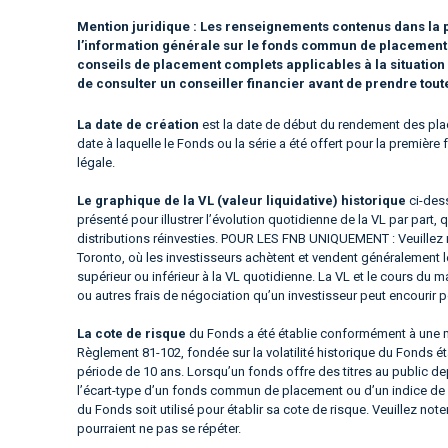
Mention juridique :
Les renseignements contenus dans la p
l’information générale sur le fonds commun de placement ou
conseils de placement complets applicables à la situatio
de consulter un conseiller financier avant de prendre tou
La date de création
est la date de début du rendement des plac
date à laquelle le Fonds ou la série a été offert pour la premièr
légale.
Le graphique de la VL (valeur liquidative) historique
ci-dess
présenté pour illustrer l’évolution quotidienne de la VL par part, 
distributions réinvesties. POUR LES FNB UNIQUEMENT : Veuillez 
Toronto, où les investisseurs achètent et vendent généralement 
supérieur ou inférieur à la VL quotidienne. La VL et le cours 
ou autres frais de négociation qu’un investisseur peut encourir p
La cote de risque
du Fonds a été établie conformément à une m
Règlement 81-102, fondée sur la volatilité historique du Fonds é
période de 10 ans. Lorsqu’un fonds offre des titres au public d
l’écart-type d’un fonds commun de placement ou d’un indice de 
du Fonds soit utilisé pour établir sa cote de risque. Veuillez not
pourraient ne pas se répéter.