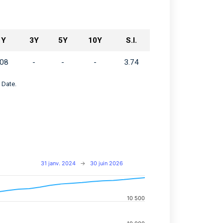
1Y
3Y
5Y
10Y
S.I.
.08
-
-
-
3.74
 Date.
31 janv. 2024
→
30 juin 2026
10 500
navigator-x-axis.
d navigator-y-axis.