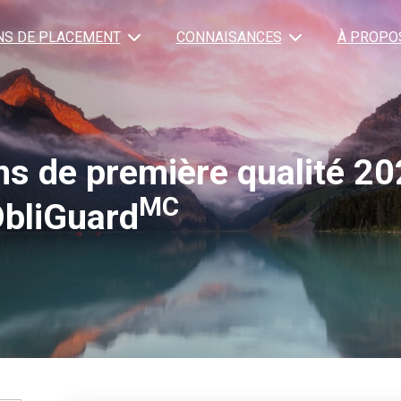
NS DE PLACEMENT
CONNAISANCES
À PROPO
ns de première qualité 2
MC
bliGuard