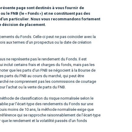
résente page sont destinés à vous fournir de
 le FNB (le « Fonds ») et ne constituent pas des
n d’un particulier. Nous vous recommandons fortement
te décision de placement.
ements du Fonds. Celle-ci peut ne pas coïncider avec la
e fois aux termes d’un prospectus ou la date de création
us ne représente pas le rendement du Fonds. Il est
qui inclut certains frais et charges du fonds, mais pas les
noter que les parts d’un FNB se négocient à la Bourse de
les parts du FNB au cours du marché, qui peut être
du marché ne comprennent pas les commissions de courtage
our l’achat ou la vente de parts du FNB.
éthode de classification du risque normalisée selon le
tablie par l’écart-type des rendements du Fonds sur une
epuis moins de 10 ans, la méthode normalisée exige que
référence qui se rapproche raisonnablement de l’écart-type
er que le rendement et la volatilité passés d’un fonds