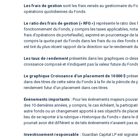
Les frais de gestion
sont les frais versés au gestionnaire du Fo
opérations quotidiennes du Fonds.
Le ratio des frais de gestion (« RFG »)
représente le ratio des 
fonctionnement du Fonds, y compris les taxes applicables, notam
frais d’opérations de portefeuille), exprimé en pourcentage de la
compris la quote-part du Fonds dans les frais du ou des fonds 
est tiré du plus récent rapport de la direction sur le rendement d
Les taux de rendement
présentés dans les graphiques ci-dessus
croissance composé et n’indiquent pas la valeur future du Fond
Le graphique Croissance d’un placement de 10 000 $
présen
dans des titres de cette série du Fonds à la fin de la période de 
rendement futur d’un placement dans ces titres.
Événements importants :
Pour les événements majeurs pouvant
des 10 dernières années, y compris, le cas échéant, la particip
autre fonds ou un changement apporté à ses objectifs de placeme
lieu de se reporter à la rubrique « Historique du Fonds » dans l
pourrait avoir été différent si de tels événements n’avaient pas eu
Investissement responsable :
Guardian Capital LP est signata