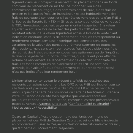
figurent dans leur prospectus respectif. Un placement dans un fonds
commun de placement ou un FNB peut donner lieu à des
commissions de courtage, à des commissions de suivi, à des frais de
gestion et à d’autres frais. Un investisseur paiera habituellement des
frais de courtage à son courtier s’il achète ou vend des parts d’un FNB à
la Bourse de Toronto (la « TSX »). Si les parts sont achetées ou vendues à
la TSX, l’investisseur pourrait payer un montant supérieur à la valeur
liquidative actuelle lors de l’achat des parts du FNB et recevoir un
montant inférieur à la valeur liquidative actuelle lors de la vente. Sauf
indication contraire, les taux de rendement indiqués correspondent au
rendement annuel composé historique total compte tenu des
variations de la valeur des parts et du réinvestissement de toutes les
distributions, mais sans tenir compte des frais d’acquisition, des frais
de rachat, des frais de placement, des frais optionnels ou de l’impôt sur
le revenu payable par un porteur de titres, qui auraient pour effet de
réduire ce rendement. Le rendement est calculé déduction faite des
frais. Les fonds communs de placement et les FNB ne sont pas
garantis, leur valeur fluctue fréquemment et leur rendement passé
n’est pas indicatif de leur rendement futur.
L’information contenue sur le présent site Web est destinée aux
résidents canadiens seulement. Les OPC et les FNB qui figurent sur ce
site Web sont parrainés par Guardian Capital LP et ne peuvent être
vendus que dans certaines provinces ou certains territoires du Canada.
Votre utilisation de ce site Web signifie que vous acceptez nos
politiques et conditions d’utilisation, comme elles sont présentées aux
pages suivantes :
Aspects juridiques
/
Confidentialité et sécurité
/
Médias sociaux
/
Accessibilité
.
Guardian Capital LP est le gestionnaire des fonds communs de
placement et des FNB de Guardian Capital, et est une filiale indirecte
en propriété exclusive de Desjardins Gestion internationale d’actifs inc.,
qui fait partie du Mouvement Desjardins.