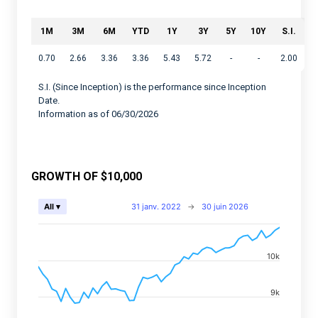
1M
3M
6M
YTD
1Y
3Y
5Y
10Y
S.I.
0.70
2.66
3.36
3.36
5.43
5.72
-
-
2.00
S.I. (Since Inception) is the performance since Inception
Date.
Information as of 06/30/2026
GROWTH OF $10,000
Chart
31 janv. 2022
→
30 juin 2026
All ▾
Combination chart with 2 data series.
View as data table, Chart
10k
The chart has 2 X axes displaying Time, and navigator-
The chart has 2 Y axes displaying values, and navigato
9k