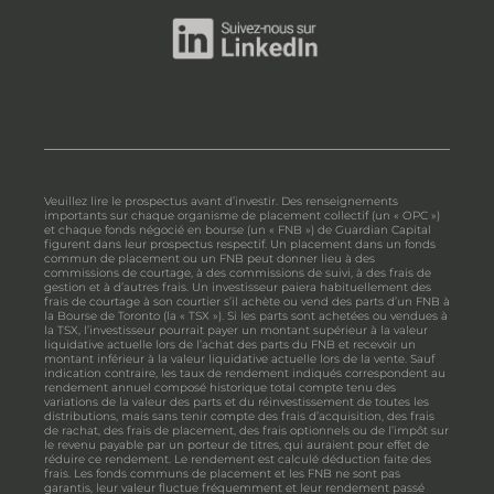
Veuillez lire le prospectus avant d’investir. Des renseignements
importants sur chaque organisme de placement collectif (un « OPC »)
et chaque fonds négocié en bourse (un « FNB ») de Guardian Capital
figurent dans leur prospectus respectif. Un placement dans un fonds
commun de placement ou un FNB peut donner lieu à des
commissions de courtage, à des commissions de suivi, à des frais de
gestion et à d’autres frais. Un investisseur paiera habituellement des
frais de courtage à son courtier s’il achète ou vend des parts d’un FNB à
la Bourse de Toronto (la « TSX »). Si les parts sont achetées ou vendues à
la TSX, l’investisseur pourrait payer un montant supérieur à la valeur
liquidative actuelle lors de l’achat des parts du FNB et recevoir un
montant inférieur à la valeur liquidative actuelle lors de la vente. Sauf
indication contraire, les taux de rendement indiqués correspondent au
rendement annuel composé historique total compte tenu des
variations de la valeur des parts et du réinvestissement de toutes les
distributions, mais sans tenir compte des frais d’acquisition, des frais
de rachat, des frais de placement, des frais optionnels ou de l’impôt sur
le revenu payable par un porteur de titres, qui auraient pour effet de
réduire ce rendement. Le rendement est calculé déduction faite des
frais. Les fonds communs de placement et les FNB ne sont pas
garantis, leur valeur fluctue fréquemment et leur rendement passé