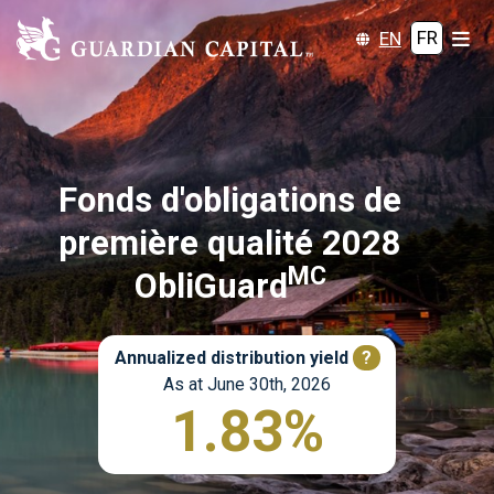
EN
FR
Fonds d'obligations de
première qualité 2028
MC
ObliGuard
Annualized distribution yield
?
As at June 30th, 2026
1.83%