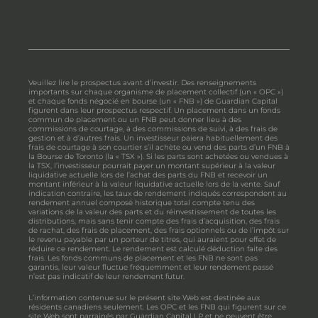
Veuillez lire le prospectus avant d’investir. Des renseignements
importants sur chaque organisme de placement collectif (un « OPC »)
et chaque fonds négocié en bourse (un « FNB ») de Guardian Capital
figurent dans leur prospectus respectif. Un placement dans un fonds
commun de placement ou un FNB peut donner lieu à des
commissions de courtage, à des commissions de suivi, à des frais de
gestion et à d’autres frais. Un investisseur paiera habituellement des
frais de courtage à son courtier s’il achète ou vend des parts d’un FNB à
la Bourse de Toronto (la « TSX »). Si les parts sont achetées ou vendues à
la TSX, l’investisseur pourrait payer un montant supérieur à la valeur
liquidative actuelle lors de l’achat des parts du FNB et recevoir un
montant inférieur à la valeur liquidative actuelle lors de la vente. Sauf
indication contraire, les taux de rendement indiqués correspondent au
rendement annuel composé historique total compte tenu des
variations de la valeur des parts et du réinvestissement de toutes les
distributions, mais sans tenir compte des frais d’acquisition, des frais
de rachat, des frais de placement, des frais optionnels ou de l’impôt sur
le revenu payable par un porteur de titres, qui auraient pour effet de
réduire ce rendement. Le rendement est calculé déduction faite des
frais. Les fonds communs de placement et les FNB ne sont pas
garantis, leur valeur fluctue fréquemment et leur rendement passé
n’est pas indicatif de leur rendement futur.
L’information contenue sur le présent site Web est destinée aux
résidents canadiens seulement. Les OPC et les FNB qui figurent sur ce
site Web sont parrainés par Guardian Capital LP et ne peuvent être