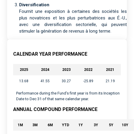
Diversification
Fournit une exposition à certaines des sociétés les
plus novatrices et les plus perturbatrices aux É.-U.,
avec une diversification sectorielle, qui peuvent
stimuler la génération de revenus à long terme.
CALENDAR YEAR PERFORMANCE
2025
2024
2023
2022
2021
13.68
41.55
30.27
-25.89
21.19
Performance during the Fund’s first year is from its Inception
Date to Dec 31 of that same calendar year.
ANNUAL COMPOUND PERFORMANCE
1M
3M
6M
YTD
1Y
3Y
5Y
10Y