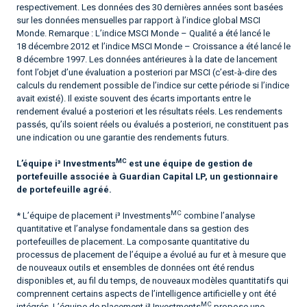
respectivement. Les données des 30 dernières années sont basées
sur les données mensuelles par rapport à l’indice global MSCI
Monde. Remarque : L’indice MSCI Monde – Qualité a été lancé le
18 décembre 2012 et l’indice MSCI Monde – Croissance a été lancé le
8 décembre 1997. Les données antérieures à la date de lancement
font l’objet d’une évaluation a posteriori par MSCI (c’est-à-dire des
calculs du rendement possible de l’indice sur cette période si l’indice
avait existé). Il existe souvent des écarts importants entre le
rendement évalué a posteriori et les résultats réels. Les rendements
passés, qu’ils soient réels ou évalués a posteriori, ne constituent pas
une indication ou une garantie des rendements futurs.
MC
L’équipe i³ Investments
est une équipe de gestion de
portefeuille associée à Guardian Capital LP, un gestionnaire
de portefeuille agréé.
MC
* L’équipe de placement i³ Investments
combine l’analyse
quantitative et l’analyse fondamentale dans sa gestion des
portefeuilles de placement. La composante quantitative du
processus de placement de l’équipe a évolué au fur et à mesure que
de nouveaux outils et ensembles de données ont été rendus
disponibles et, au fil du temps, de nouveaux modèles quantitatifs qui
comprennent certains aspects de l’intelligence artificielle y ont été
MC
intégrés. L’équipe de placement i³ Investments
propose une