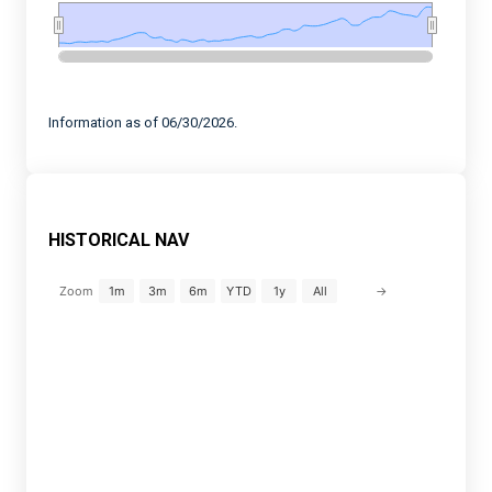
End of interactive chart.
Information as of 06/30/2026.
HISTORICAL NAV
→
Zoom
1m
3m
6m
YTD
1y
All