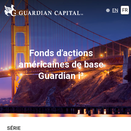
EN
FR
Fonds d’actions
américaines de base
Guardian i³
SÉRIE