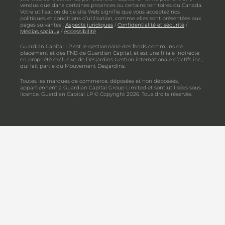
vendus que dans certaines provinces ou certains territoires du Canada.
Votre utilisation de ce site Web signifie que vous acceptez nos
politiques et conditions d’utilisation, comme elles sont présentées aux
pages suivantes :
Aspects juridiques
/
Confidentialité et sécurité
/
Médias sociaux
/
Accessibilité
.
Guardian Capital LP est le gestionnaire des fonds communs de
placement et des FNB de Guardian Capital, et est une filiale indirecte
en propriété exclusive de Desjardins Gestion internationale d’actifs inc.,
qui fait partie du Mouvement Desjardins.
Toutes les marques de commerce, déposées et non déposées,
appartiennent à Guardian Capital Group Limited et sont utilisées sous
licence. Guardian Capital LP © Copyright 2026. Tous droits réservés.