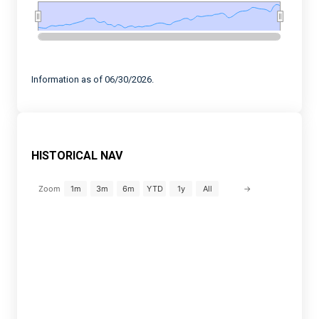
End of interactive chart.
Information as of 06/30/2026.
HISTORICAL NAV
→
Zoom
1m
3m
6m
YTD
1y
All