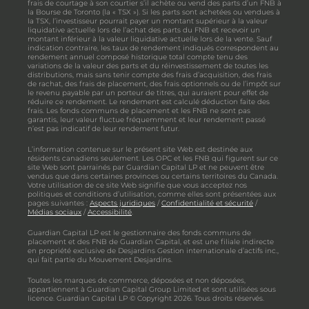
frais de courtage à son courtier s’il achète ou vend des parts d’un FNB à
la Bourse de Toronto (la « TSX »). Si les parts sont achetées ou vendues à
la TSX, l’investisseur pourrait payer un montant supérieur à la valeur
liquidative actuelle lors de l’achat des parts du FNB et recevoir un
montant inférieur à la valeur liquidative actuelle lors de la vente. Sauf
indication contraire, les taux de rendement indiqués correspondent au
rendement annuel composé historique total compte tenu des
variations de la valeur des parts et du réinvestissement de toutes les
distributions, mais sans tenir compte des frais d’acquisition, des frais
de rachat, des frais de placement, des frais optionnels ou de l’impôt sur
le revenu payable par un porteur de titres, qui auraient pour effet de
réduire ce rendement. Le rendement est calculé déduction faite des
frais. Les fonds communs de placement et les FNB ne sont pas
garantis, leur valeur fluctue fréquemment et leur rendement passé
n’est pas indicatif de leur rendement futur.
L’information contenue sur le présent site Web est destinée aux
résidents canadiens seulement. Les OPC et les FNB qui figurent sur ce
site Web sont parrainés par Guardian Capital LP et ne peuvent être
vendus que dans certaines provinces ou certains territoires du Canada.
Votre utilisation de ce site Web signifie que vous acceptez nos
politiques et conditions d’utilisation, comme elles sont présentées aux
pages suivantes :
Aspects juridiques
/
Confidentialité et sécurité
/
Médias sociaux
/
Accessibilité
.
Guardian Capital LP est le gestionnaire des fonds communs de
placement et des FNB de Guardian Capital, et est une filiale indirecte
en propriété exclusive de Desjardins Gestion internationale d’actifs inc.,
qui fait partie du Mouvement Desjardins.
Toutes les marques de commerce, déposées et non déposées,
appartiennent à Guardian Capital Group Limited et sont utilisées sous
licence. Guardian Capital LP © Copyright 2026. Tous droits réservés.