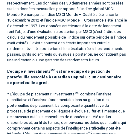
respectivement. Les données des 30 dernières années sont basées
sur les données mensuelles par rapport à l’indice global MSCI
Monde. Remarque : L’indice MSCI Monde – Qualité a été lancé le
18 décembre 2012 et l’indice MSCI Monde – Croissance a été lancé le
8 décembre 1997. Les données antérieures à la date de lancement
font l’objet d’une évaluation a posteriori par MSCI (c’est-à-dire des
calculs du rendement possible de l’indice sur cette période si l’indice
avait existé). Il existe souvent des écarts importants entre le
rendement évalué a posteriori et les résultats réels. Les rendements
passés, qu’ils soient réels ou évalués a posteriori, ne constituent pas
une indication ou une garantie des rendements futurs.
MC
L’équipe i³ Investments
est une équipe de gestion de
portefeuille associée à Guardian Capital LP, un gestionnaire
de portefeuille agréé.
MC
* L’équipe de placement i³ Investments
combine l’analyse
quantitative et l’analyse fondamentale dans sa gestion des
portefeuilles de placement. La composante quantitative du
processus de placement de l’équipe a évolué au fur et à mesure que
de nouveaux outils et ensembles de données ont été rendus
disponibles et, au fil du temps, de nouveaux modèles quantitatifs qui
comprennent certains aspects de l’intelligence artificielle y ont été
MC
intégrés. L’équipe de placement i³ Investments
propose une