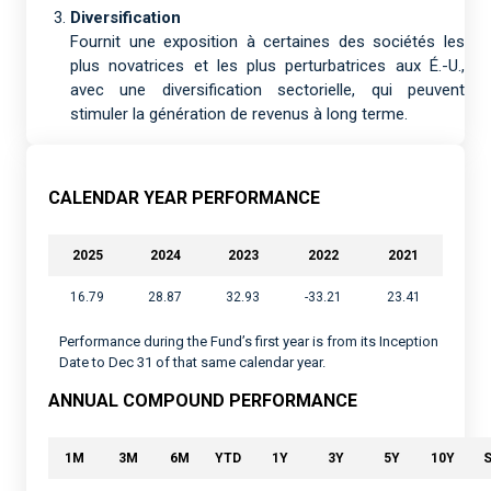
Diversification
Fournit une exposition à certaines des sociétés les
plus novatrices et les plus perturbatrices aux É.-U.,
avec une diversification sectorielle, qui peuvent
stimuler la génération de revenus à long terme.
CALENDAR YEAR PERFORMANCE
2025
2024
2023
2022
2021
16.79
28.87
32.93
-33.21
23.41
Performance during the Fund’s first year is from its Inception
Date to Dec 31 of that same calendar year.
ANNUAL COMPOUND PERFORMANCE
1M
3M
6M
YTD
1Y
3Y
5Y
10Y
S