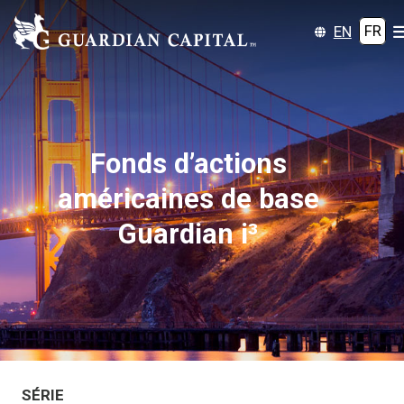
EN
FR
Fonds d’actions
américaines de base
Guardian i³
SÉRIE