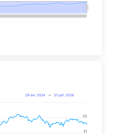
29 avr. 2024
→
31 juill. 2026
22
navigator-x-axis.
d navigator-y-axis.
21