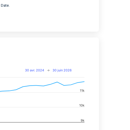
 Date.
30 avr. 2024
→
30 juin 2026
11k
navigator-x-axis.
d navigator-y-axis.
10k
9k