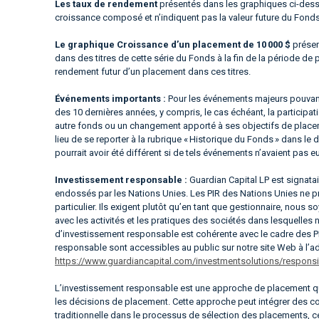
Les taux de rendement
présentés dans les graphiques ci-dessus
croissance composé et n’indiquent pas la valeur future du Fond
Le graphique Croissance d’un placement de 10 000 $
présen
dans des titres de cette série du Fonds à la fin de la période de 
rendement futur d’un placement dans ces titres.
Événements importants :
Pour les événements majeurs pouvant
des 10 dernières années, y compris, le cas échéant, la particip
autre fonds ou un changement apporté à ses objectifs de placeme
lieu de se reporter à la rubrique « Historique du Fonds » dans l
pourrait avoir été différent si de tels événements n’avaient pas eu
Investissement responsable :
Guardian Capital LP est signata
endossés par les Nations Unies. Les PIR des Nations Unies ne p
particulier. Ils exigent plutôt qu’en tant que gestionnaire, nous
avec les activités et les pratiques des sociétés dans lesquelles
d’investissement responsable est cohérente avec le cadre des P
responsable sont accessibles au public sur notre site Web à l’a
https://www.guardiancapital.com/investmentsolutions/responsib
L’investissement responsable est une approche de placement qu
les décisions de placement. Cette approche peut intégrer des con
traditionnelle dans le processus de sélection des placements, c