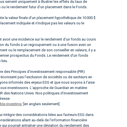
 servent uniquement à illustrer les effets du taux de
s ou le rendement futur d’un placement dans le Fonds.
te la valeur finale d’un placement hypothétique de 10 000 $
placement indiquée et n’indique pas les valeurs ou le
 avoir une incidence sur le rendement d’un fonds au cours
ation du fonds à un regroupement ou à une fusion avec un
nt ou le remplacement de son conseiller en valeurs, il y a
e dernier prospectus du Fonds. Le rendement d’un fonds
 lieu.
ire des Principes d’investissement responsable (PIR)
réconisent pas l’exclusion de sociétés ou de secteurs en
 soyons informés des enjeux ESG et que nous soyons à l’aise
 nous investissons. L’approche de Guardian en matière
IR des Nations Unies. Nos politiques d’investissement
dresse
le-investing/
[en anglais seulement].
i intègre des considérations liées aux facteurs ESG dans
sidérations allant au-delà de l’information financière
e qui pourrait entraîner une déviation du rendement des