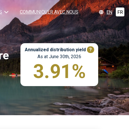
EN
FR
S
COMMUNIQUER AVEC NOUS
Annualized distribution yield
?
re
As at June 30th, 2026
3.91%