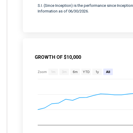
S.I. (Since Inception) is the performance since Inception
Information as of 06/30/2026.
GROWTH OF $10,000
Chart
Zoom
1m
3m
6m
YTD
1y
All
Combination chart with 2 data series.
View as data table, Chart
The chart has 2 X axes displaying Time, and 
The chart has 2 Y axes displaying values, an