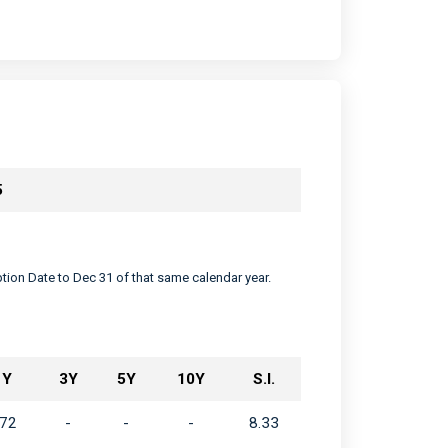
5
eption Date to Dec 31 of that same calendar year.
1Y
3Y
5Y
10Y
S.I.
.72
-
-
-
8.33