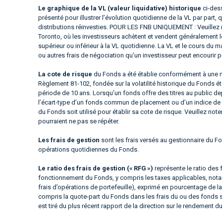
Le graphique de la VL (valeur liquidative) historique
ci-dess
présenté pour illustrer l’évolution quotidienne de la VL par part, 
distributions réinvesties. POUR LES FNB UNIQUEMENT : Veuillez 
Toronto, où les investisseurs achètent et vendent généralement 
supérieur ou inférieur à la VL quotidienne. La VL et le cours 
ou autres frais de négociation qu’un investisseur peut encourir p
La cote de risque
du Fonds a été établie conformément à une m
Règlement 81-102, fondée sur la volatilité historique du Fonds é
période de 10 ans. Lorsqu’un fonds offre des titres au public d
l’écart-type d’un fonds commun de placement ou d’un indice de 
du Fonds soit utilisé pour établir sa cote de risque. Veuillez not
pourraient ne pas se répéter.
Les frais de gestion
sont les frais versés au gestionnaire du Fo
opérations quotidiennes du Fonds.
Le ratio des frais de gestion (« RFG »)
représente le ratio des 
fonctionnement du Fonds, y compris les taxes applicables, notam
frais d’opérations de portefeuille), exprimé en pourcentage de la
compris la quote-part du Fonds dans les frais du ou des fonds 
est tiré du plus récent rapport de la direction sur le rendement d