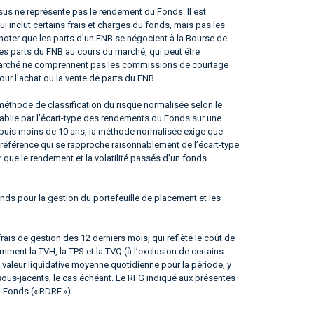
us ne représente pas le rendement du Fonds. Il est
qui inclut certains frais et charges du fonds, mais pas les
noter que les parts d’un FNB se négocient à la Bourse de
les parts du FNB au cours du marché, qui peut être
du marché ne comprennent pas les commissions de courtage
our l’achat ou la vente de parts du FNB.
éthode de classification du risque normalisée selon le
tablie par l’écart-type des rendements du Fonds sur une
epuis moins de 10 ans, la méthode normalisée exige que
référence qui se rapproche raisonnablement de l’écart-type
er que le rendement et la volatilité passés d’un fonds
nds pour la gestion du portefeuille de placement et les
frais de gestion des 12 derniers mois, qui reflète le coût de
ment la TVH, la TPS et la TVQ (à l’exclusion de certains
 valeur liquidative moyenne quotidienne pour la période, y
sous-jacents, le cas échéant. Le RFG indiqué aux présentes
u Fonds (« RDRF »).