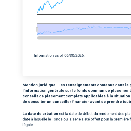
End of interactive chart.
Information as of 06/30/2026.
Mention juridique :
Les renseignements contenus dans la p
l’information générale sur le fonds commun de placement ou
conseils de placement complets applicables à la situatio
de consulter un conseiller financier avant de prendre tou
La date de création
est la date de début du rendement des plac
date à laquelle le Fonds ou la série a été offert pour la premièr
légale.