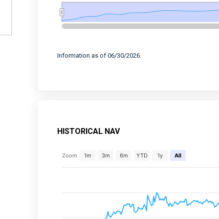
End of interactive chart.
Information as of 06/30/2026.
HISTORICAL NAV
Chart
Zoom
1m
3m
6m
YTD
1y
All
Combination chart with 2 data series.
View as data table, Chart
The chart has 2 X axes displaying Time, and 
The chart has 2 Y axes displaying values, an