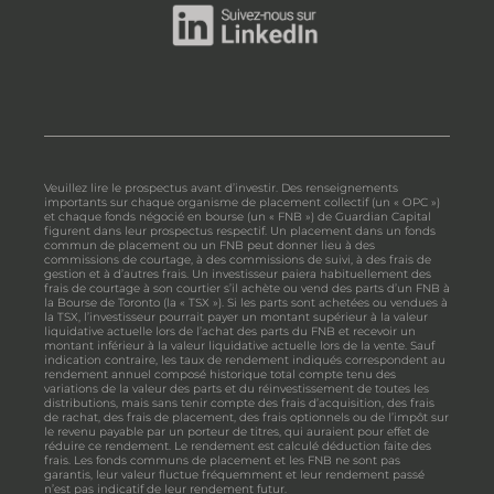
Veuillez lire le prospectus avant d’investir. Des renseignements
importants sur chaque organisme de placement collectif (un « OPC »)
et chaque fonds négocié en bourse (un « FNB ») de Guardian Capital
figurent dans leur prospectus respectif. Un placement dans un fonds
commun de placement ou un FNB peut donner lieu à des
commissions de courtage, à des commissions de suivi, à des frais de
gestion et à d’autres frais. Un investisseur paiera habituellement des
frais de courtage à son courtier s’il achète ou vend des parts d’un FNB à
la Bourse de Toronto (la « TSX »). Si les parts sont achetées ou vendues à
la TSX, l’investisseur pourrait payer un montant supérieur à la valeur
liquidative actuelle lors de l’achat des parts du FNB et recevoir un
montant inférieur à la valeur liquidative actuelle lors de la vente. Sauf
indication contraire, les taux de rendement indiqués correspondent au
rendement annuel composé historique total compte tenu des
variations de la valeur des parts et du réinvestissement de toutes les
distributions, mais sans tenir compte des frais d’acquisition, des frais
de rachat, des frais de placement, des frais optionnels ou de l’impôt sur
le revenu payable par un porteur de titres, qui auraient pour effet de
réduire ce rendement. Le rendement est calculé déduction faite des
frais. Les fonds communs de placement et les FNB ne sont pas
garantis, leur valeur fluctue fréquemment et leur rendement passé
n’est pas indicatif de leur rendement futur.