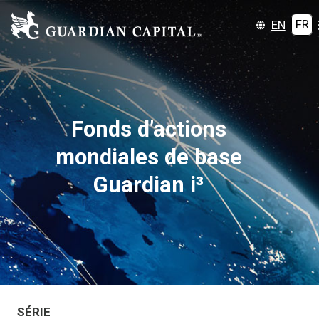
EN
FR
Fonds d’actions
mondiales de base
Guardian i³
SÉRIE