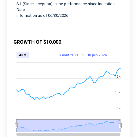
S.I. (Since Inception) is the performance since Inception
Date.
Information as of 06/30/2026
GROWTH OF $10,000
Chart
31 août 2021
→
30 juin 2026
All ▾
Combination chart with 2 data series.
View as data table, Chart
15k
The chart has 2 X axes displaying Time, and navigator-
The chart has 2 Y axes displaying values, and navigato
10k
5k