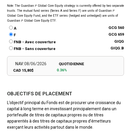
Note: The Guardian i³ Global Core Equity strategy is currently offered by two separate
trusts. The mutual fund series (Series A and Series F) are units of Guardian i³
Global Core Equity Fund, and the ETF series (hedged and unhedged) are units of
Guardian i³ Global Core Equity ETF.
GCG 560
A
GCG 659
F
GIQG
FNB - Avec couverture
GIQG.B
FNB - Sans couverture
NAV:
08/06/2026
QUOTIDIENNE
0.36%
CAD 15,80$
OBJECTIFS DE PLACEMENT
L’objectif principal du Fonds est de procurer une croissance du
capital à long terme en investissant principalement dans un
portefeuille de titres de capitaux propres ou de titres
apparentés à des titres de capitaux propres d’émetteurs
exerçant leurs activités partout dans le monde.