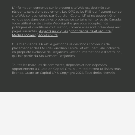
L’information contenue sur le présent site Web est destinée aux
résidents canadiens seulement. Les OPC et les FNB qui figurent sur ce
site Web sont parrainés par Guardian Capital LP et ne peuvent être
vendus que dans certaines provinces ou certains territoires du Canada.
Votre utilisation de ce site Web signifie que vous acceptez nos
politiques et conditions d’utilisation, comme elles sont présentées aux
pages suivantes :
Aspects juridiques
/
Confidentialité et sécurité
/
Médias sociaux
/
Accessibilité
.
Guardian Capital LP est le gestionnaire des fonds communs de
placement et des FNB de Guardian Capital, et est une filiale indirecte
en propriété exclusive de Desjardins Gestion internationale d’actifs inc.,
qui fait partie du Mouvement Desjardins.
Toutes les marques de commerce, déposées et non déposées,
appartiennent à Guardian Capital Group Limited et sont utilisées sous
licence. Guardian Capital LP © Copyright 2026. Tous droits réservés.