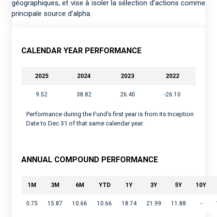
géographiques, et vise à isoler la sélection d’actions comme
principale source d’alpha.
CALENDAR YEAR PERFORMANCE
2025
2024
2023
2022
9.52
38.82
26.40
-26.10
Performance during the Fund’s first year is from its Inception
Date to Dec 31 of that same calendar year.
ANNUAL COMPOUND PERFORMANCE
1M
3M
6M
YTD
1Y
3Y
5Y
10Y
0.75
15.87
10.66
10.66
18.74
21.99
11.88
-