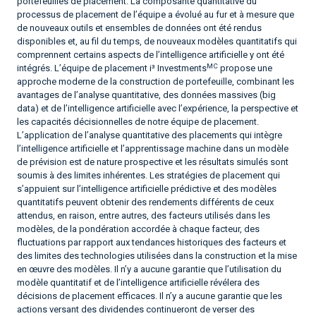
portefeuilles de placement. La composante quantitative du
processus de placement de l’équipe a évolué au fur et à mesure que
de nouveaux outils et ensembles de données ont été rendus
disponibles et, au fil du temps, de nouveaux modèles quantitatifs qui
comprennent certains aspects de l’intelligence artificielle y ont été
MC
intégrés. L’équipe de placement i³ Investments
propose une
approche moderne de la construction de portefeuille, combinant les
avantages de l’analyse quantitative, des données massives (big
data) et de l’intelligence artificielle avec l’expérience, la perspective et
les capacités décisionnelles de notre équipe de placement.
L’application de l’analyse quantitative des placements qui intègre
l’intelligence artificielle et l’apprentissage machine dans un modèle
de prévision est de nature prospective et les résultats simulés sont
soumis à des limites inhérentes. Les stratégies de placement qui
s’appuient sur l’intelligence artificielle prédictive et des modèles
quantitatifs peuvent obtenir des rendements différents de ceux
attendus, en raison, entre autres, des facteurs utilisés dans les
modèles, de la pondération accordée à chaque facteur, des
fluctuations par rapport aux tendances historiques des facteurs et
des limites des technologies utilisées dans la construction et la mise
en œuvre des modèles. Il n’y a aucune garantie que l’utilisation du
modèle quantitatif et de l’intelligence artificielle révélera des
décisions de placement efficaces. Il n’y a aucune garantie que les
actions versant des dividendes continueront de verser des