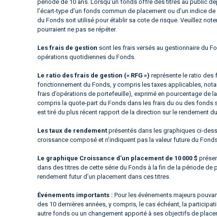
période de 10 ans. Lorsqu’un fonds offre des titres au public d
l’écart-type d’un fonds commun de placement ou d’un indice de 
du Fonds soit utilisé pour établir sa cote de risque. Veuillez not
pourraient ne pas se répéter.
Les frais de gestion
sont les frais versés au gestionnaire du Fo
opérations quotidiennes du Fonds.
Le ratio des frais de gestion (« RFG »)
représente le ratio des 
fonctionnement du Fonds, y compris les taxes applicables, notam
frais d’opérations de portefeuille), exprimé en pourcentage de la
compris la quote-part du Fonds dans les frais du ou des fonds 
est tiré du plus récent rapport de la direction sur le rendement d
Les taux de rendement
présentés dans les graphiques ci-dessus
croissance composé et n’indiquent pas la valeur future du Fond
Le graphique Croissance d’un placement de 10 000 $
présen
dans des titres de cette série du Fonds à la fin de la période de 
rendement futur d’un placement dans ces titres.
Événements importants :
Pour les événements majeurs pouvant
des 10 dernières années, y compris, le cas échéant, la particip
autre fonds ou un changement apporté à ses objectifs de placeme