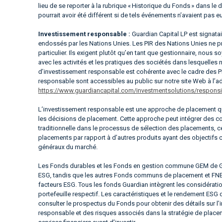
lieu de se reporter à la rubrique « Historique du Fonds » dans l
pourrait avoir été différent si de tels événements n’avaient pas eu
Investissement responsable :
Guardian Capital LP est signata
endossés par les Nations Unies. Les PIR des Nations Unies ne p
particulier. Ils exigent plutôt qu’en tant que gestionnaire, nous
avec les activités et les pratiques des sociétés dans lesquelles
d’investissement responsable est cohérente avec le cadre des P
responsable sont accessibles au public sur notre site Web à l’a
https://www.guardiancapital.com/investmentsolutions/responsib
L’investissement responsable est une approche de placement qu
les décisions de placement. Cette approche peut intégrer des con
traditionnelle dans le processus de sélection des placements, c
placements par rapport à d’autres produits ayant des objectifs
généraux du marché.
Les Fonds durables et les Fonds en gestion commune GEM de Gua
ESG, tandis que les autres Fonds communs de placement et FNB 
facteurs ESG. Tous les fonds Guardian intègrent les considérati
portefeuille respectif. Les caractéristiques et le rendement ESG
consulter le prospectus du Fonds pour obtenir des détails sur l
responsable et des risques associés dans la stratégie de place