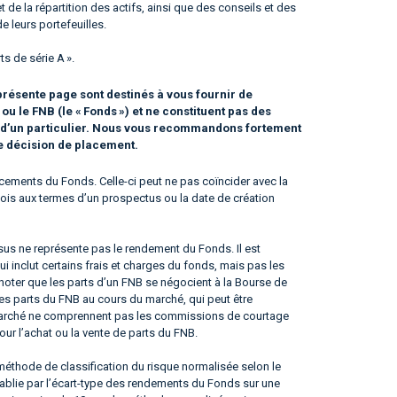
 de la répartition des actifs, ainsi que des conseils et des
 leurs portefeuilles.
s de série A ».
résente page sont destinés à vous fournir de
 le FNB (le « Fonds ») et ne constituent pas des
n d’un particulier. Nous vous recommandons fortement
te décision de placement.
ements du Fonds. Celle-ci peut ne pas coïncider avec la
e fois aux termes d’un prospectus ou la date de création
us ne représente pas le rendement du Fonds. Il est
qui inclut certains frais et charges du fonds, mais pas les
noter que les parts d’un FNB se négocient à la Bourse de
les parts du FNB au cours du marché, qui peut être
du marché ne comprennent pas les commissions de courtage
our l’achat ou la vente de parts du FNB.
éthode de classification du risque normalisée selon le
tablie par l’écart-type des rendements du Fonds sur une