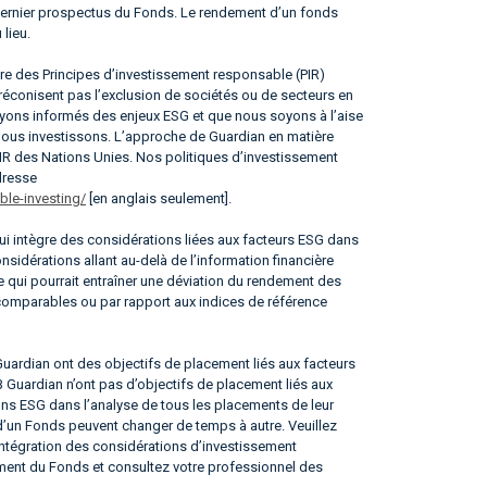
e dernier prospectus du Fonds. Le rendement d’un fonds
 lieu.
ire des Principes d’investissement responsable (PIR)
réconisent pas l’exclusion de sociétés ou de secteurs en
 soyons informés des enjeux ESG et que nous soyons à l’aise
 nous investissons. L’approche de Guardian en matière
IR des Nations Unies. Nos politiques d’investissement
dresse
le-investing/
[en anglais seulement].
i intègre des considérations liées aux facteurs ESG dans
sidérations allant au-delà de l’information financière
e qui pourrait entraîner une déviation du rendement des
 comparables ou par rapport aux indices de référence
rdian ont des objectifs de placement liés aux facteurs
Guardian n’ont pas d’objectifs de placement liés aux
ons ESG dans l’analyse de tous les placements de leur
 d’un Fonds peuvent changer de temps à autre. Veuillez
’intégration des considérations d’investissement
ment du Fonds et consultez votre professionnel des