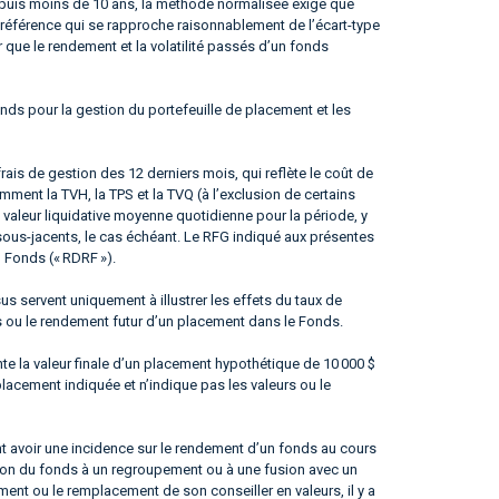
epuis moins de 10 ans, la méthode normalisée exige que
référence qui se rapproche raisonnablement de l’écart-type
er que le rendement et la volatilité passés d’un fonds
nds pour la gestion du portefeuille de placement et les
frais de gestion des 12 derniers mois, qui reflète le coût de
ment la TVH, la TPS et la TVQ (à l’exclusion de certains
 valeur liquidative moyenne quotidienne pour la période, y
sous-jacents, le cas échéant. Le RFG indiqué aux présentes
u Fonds (« RDRF »).
 servent uniquement à illustrer les effets du taux de
s ou le rendement futur d’un placement dans le Fonds.
te la valeur finale d’un placement hypothétique de 10 000 $
placement indiquée et n’indique pas les valeurs ou le
 avoir une incidence sur le rendement d’un fonds au cours
ation du fonds à un regroupement ou à une fusion avec un
nt ou le remplacement de son conseiller en valeurs, il y a