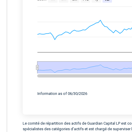
Combination chart with 2 data series.
View as data table, Chart
The chart has 2 X axes displaying Time, and 
The chart has 2 Y axes displaying values, an
End of interactive chart.
Information as of 06/30/2026
Le comité de répartition des actifs de Guardian Capital LP est
spécialistes des catégories d’actifs et est chargé de superviser