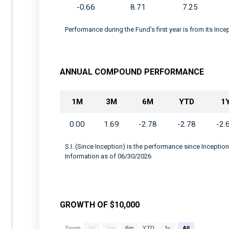
-0.66
8.71
7.25
Performance during the Fund’s first year is from its Inc
ANNUAL COMPOUND PERFORMANCE
1M
3M
6M
YTD
1
0.00
1.69
-2.78
-2.78
-2.
S.I. (Since Inception) is the performance since Inception
Information as of 06/30/2026
GROWTH OF $10,000
Chart
Zoom
1m
3m
6m
YTD
1y
All