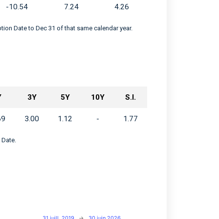
-10.54
7.24
4.26
eption Date to Dec 31 of that same calendar year.
Y
3Y
5Y
10Y
S.I.
69
3.00
1.12
-
1.77
 Date.
31 juill. 2019
→
30 juin 2026