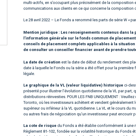
multi-actifs, en s’occupant plus précisément de la composition et
communications aux clients en ce qui concerne la composition de
Le 28 avril 2022 – Le Fonds a renommé les parts de série W « part
Mention juridique :
Les renseignements contenus dans la p
l’information générale sur le fonds commun de placement ou
conseils de placement complets applicables à la situatio
de consulter un conseiller financier avant de prendre tou
La date de création
est la date de début du rendement des plac
date à laquelle le Fonds ou la série a été offert pour la premièr
légale.
Le graphique de la VL (valeur liquidative) historique
ci-dess
présenté pour illustrer l’évolution quotidienne de la VL par part, 
distributions réinvesties. POUR LES FNB UNIQUEMENT : Veuillez 
Toronto, où les investisseurs achètent et vendent généralement 
supérieur ou inférieur à la VL quotidienne. La VL et le cours 
ou autres frais de négociation qu’un investisseur peut encourir p
La cote de risque
du Fonds a été établie conformément à une m
Règlement 81-102, fondée sur la volatilité historique du Fonds é