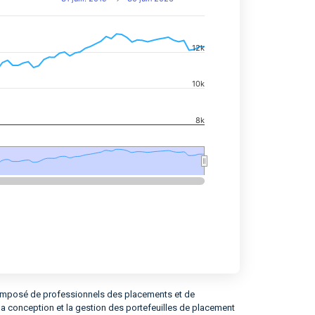
12k
navigator-x-axis.
d navigator-y-axis.
10k
8k
 composé de professionnels des placements et de
 la conception et la gestion des portefeuilles de placement