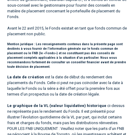
sous-conseil avec le gestionnaire pour fournir des conseils en
matière de placement concernant le portefeuille de placement du
Fonds.
Avant le 22 avril 2015, le Fonds existait en tant que fonds commun de
placement non public.
Mention juridique :
Les renseignements contenus dans la présente page sont
destinés à vous fournir de l’information générale sur le fonds commun de
placement ou le FNB (le « Fonds ») et ne constituent pas des conseils de
placement complets applicables à la situation d’un particulier. Nous vous
recommandons fortement de consulter un conseiller financier avant de prendre
toute décision de placement.
La date de création
est la date de début du rendement des
placements du Fonds. Celle-ci peut ne pas coïncider avec la date à
laquelle le Fonds ou la série a été offert pour la première fois aux
termes d’un prospectus ou la date de création légale.
Le graphique de la VL (valeur liquidative) historique
ci-dessus
ne représente pas le rendement du Fonds. Il est présenté pour
illustrer l’évolution quotidienne de la VL par part, qui inclut certains
frais et charges du fonds, mais pas les distributions réinvesties.
POUR LES FNB UNIQUEMENT : Veuillez noter que les parts d’un FNB
se négocient à la Bourse de Toronto, où les investisseurs achètent et