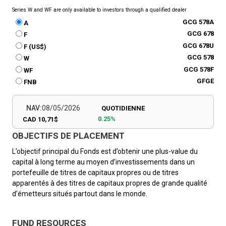
Series W and WF are only available to investors through a qualified dealer
GCG 578A
A
GCG 678
F
GCG 678U
F (US$)
GCG 578
W
GCG 578F
WF
GFGE
FNB
NAV:
08/05/2026
QUOTIDIENNE
0.25%
CAD 10,71$
OBJECTIFS DE PLACEMENT
L’objectif principal du Fonds est d’obtenir une plus-value du
capital à long terme au moyen d’investissements dans un
portefeuille de titres de capitaux propres ou de titres
apparentés à des titres de capitaux propres de grande qualité
d’émetteurs situés partout dans le monde.
FUND RESOURCES