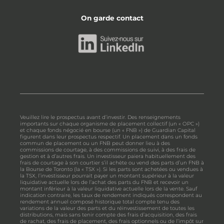
On garde contact
Veuillez lire le prospectus avant d’investir. Des renseignements
importants sur chaque organisme de placement collectif (un « OPC »)
et chaque fonds négocié en bourse (un « FNB ») de Guardian Capital
figurent dans leur prospectus respectif. Un placement dans un fonds
commun de placement ou un FNB peut donner lieu à des
commissions de courtage, à des commissions de suivi, à des frais de
gestion et à d’autres frais. Un investisseur paiera habituellement des
frais de courtage à son courtier s’il achète ou vend des parts d’un FNB à
la Bourse de Toronto (la « TSX »). Si les parts sont achetées ou vendues à
la TSX, l’investisseur pourrait payer un montant supérieur à la valeur
liquidative actuelle lors de l’achat des parts du FNB et recevoir un
montant inférieur à la valeur liquidative actuelle lors de la vente. Sauf
indication contraire, les taux de rendement indiqués correspondent au
rendement annuel composé historique total compte tenu des
variations de la valeur des parts et du réinvestissement de toutes les
distributions, mais sans tenir compte des frais d’acquisition, des frais
de rachat, des frais de placement, des frais optionnels ou de l’impôt sur