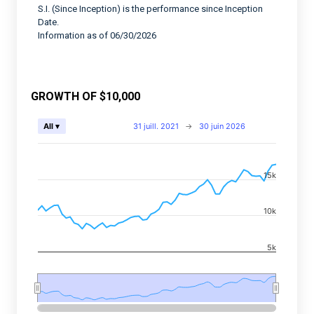
S.I. (Since Inception) is the performance since Inception
Date.
Information as of 06/30/2026
GROWTH OF $10,000
Chart
31 juill. 2021
→
30 juin 2026
All ▾
Combination chart with 2 data series.
View as data table, Chart
15k
The chart has 2 X axes displaying Time, and navigator-
The chart has 2 Y axes displaying values, and navigato
10k
5k