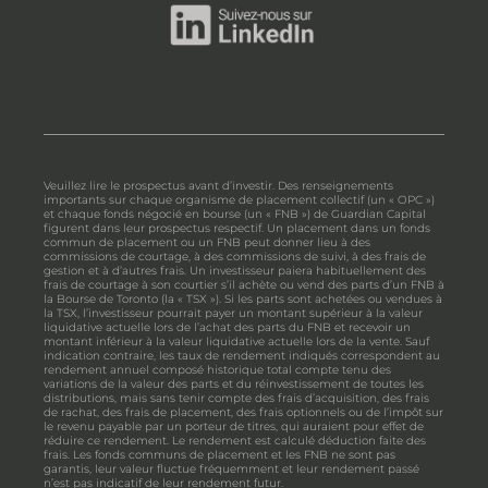
Veuillez lire le prospectus avant d’investir. Des renseignements
importants sur chaque organisme de placement collectif (un « OPC »)
et chaque fonds négocié en bourse (un « FNB ») de Guardian Capital
figurent dans leur prospectus respectif. Un placement dans un fonds
commun de placement ou un FNB peut donner lieu à des
commissions de courtage, à des commissions de suivi, à des frais de
gestion et à d’autres frais. Un investisseur paiera habituellement des
frais de courtage à son courtier s’il achète ou vend des parts d’un FNB à
la Bourse de Toronto (la « TSX »). Si les parts sont achetées ou vendues à
la TSX, l’investisseur pourrait payer un montant supérieur à la valeur
liquidative actuelle lors de l’achat des parts du FNB et recevoir un
montant inférieur à la valeur liquidative actuelle lors de la vente. Sauf
indication contraire, les taux de rendement indiqués correspondent au
rendement annuel composé historique total compte tenu des
variations de la valeur des parts et du réinvestissement de toutes les
distributions, mais sans tenir compte des frais d’acquisition, des frais
de rachat, des frais de placement, des frais optionnels ou de l’impôt sur
le revenu payable par un porteur de titres, qui auraient pour effet de
réduire ce rendement. Le rendement est calculé déduction faite des
frais. Les fonds communs de placement et les FNB ne sont pas
garantis, leur valeur fluctue fréquemment et leur rendement passé
n’est pas indicatif de leur rendement futur.