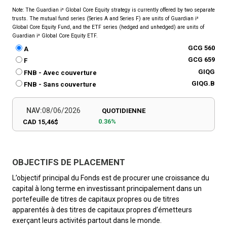
Note: The Guardian i³ Global Core Equity strategy is currently offered by two separate
trusts. The mutual fund series (Series A and Series F) are units of Guardian i³
Global Core Equity Fund, and the ETF series (hedged and unhedged) are units of
Guardian i³ Global Core Equity ETF.
GCG 560
A
GCG 659
F
GIQG
FNB - Avec couverture
GIQG.B
FNB - Sans couverture
NAV:
08/06/2026
QUOTIDIENNE
0.36%
CAD 15,46$
OBJECTIFS DE PLACEMENT
L’objectif principal du Fonds est de procurer une croissance du
capital à long terme en investissant principalement dans un
portefeuille de titres de capitaux propres ou de titres
apparentés à des titres de capitaux propres d’émetteurs
exerçant leurs activités partout dans le monde.