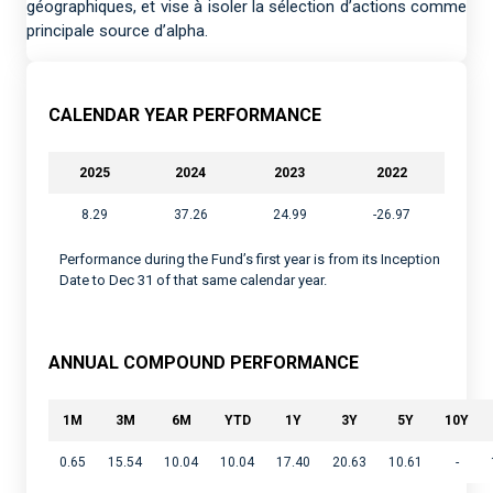
géographiques, et vise à isoler la sélection d’actions comme
principale source d’alpha.
CALENDAR YEAR PERFORMANCE
2025
2024
2023
2022
8.29
37.26
24.99
-26.97
Performance during the Fund’s first year is from its Inception
Date to Dec 31 of that same calendar year.
ANNUAL COMPOUND PERFORMANCE
1M
3M
6M
YTD
1Y
3Y
5Y
10Y
0.65
15.54
10.04
10.04
17.40
20.63
10.61
-