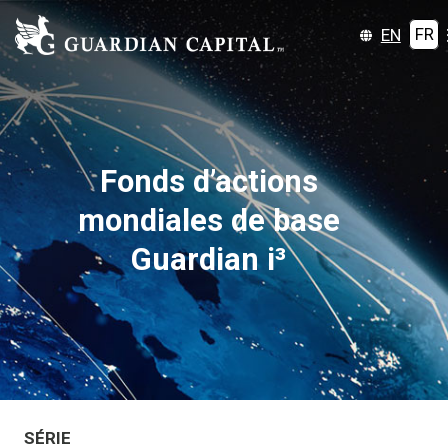
EN
FR
Fonds d’actions
mondiales de base
Guardian i³
SÉRIE