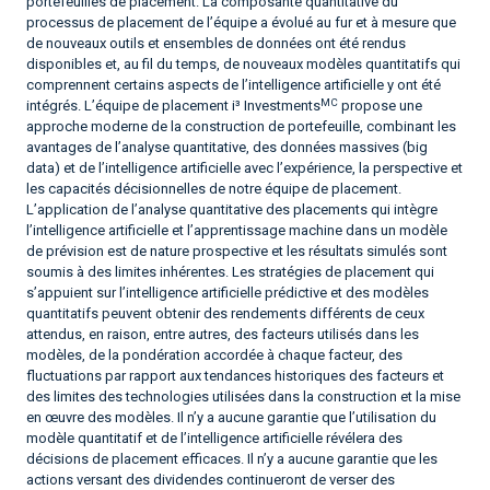
portefeuilles de placement. La composante quantitative du
processus de placement de l’équipe a évolué au fur et à mesure que
de nouveaux outils et ensembles de données ont été rendus
disponibles et, au fil du temps, de nouveaux modèles quantitatifs qui
comprennent certains aspects de l’intelligence artificielle y ont été
MC
intégrés. L’équipe de placement i³ Investments
propose une
approche moderne de la construction de portefeuille, combinant les
avantages de l’analyse quantitative, des données massives (big
data) et de l’intelligence artificielle avec l’expérience, la perspective et
les capacités décisionnelles de notre équipe de placement.
L’application de l’analyse quantitative des placements qui intègre
l’intelligence artificielle et l’apprentissage machine dans un modèle
de prévision est de nature prospective et les résultats simulés sont
soumis à des limites inhérentes. Les stratégies de placement qui
s’appuient sur l’intelligence artificielle prédictive et des modèles
quantitatifs peuvent obtenir des rendements différents de ceux
attendus, en raison, entre autres, des facteurs utilisés dans les
modèles, de la pondération accordée à chaque facteur, des
fluctuations par rapport aux tendances historiques des facteurs et
des limites des technologies utilisées dans la construction et la mise
en œuvre des modèles. Il n’y a aucune garantie que l’utilisation du
modèle quantitatif et de l’intelligence artificielle révélera des
décisions de placement efficaces. Il n’y a aucune garantie que les
actions versant des dividendes continueront de verser des