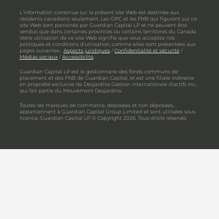
L’information contenue sur le présent site Web est destinée aux
résidents canadiens seulement. Les OPC et les FNB qui figurent sur ce
site Web sont parrainés par Guardian Capital LP et ne peuvent être
vendus que dans certaines provinces ou certains territoires du Canada.
Votre utilisation de ce site Web signifie que vous acceptez nos
politiques et conditions d’utilisation, comme elles sont présentées aux
pages suivantes :
Aspects juridiques
/
Confidentialité et sécurité
/
Médias sociaux
/
Accessibilité
.
Guardian Capital LP est le gestionnaire des fonds communs de
placement et des FNB de Guardian Capital, et est une filiale indirecte
en propriété exclusive de Desjardins Gestion internationale d’actifs inc.,
qui fait partie du Mouvement Desjardins.
Toutes les marques de commerce, déposées et non déposées,
appartiennent à Guardian Capital Group Limited et sont utilisées sous
licence. Guardian Capital LP © Copyright 2026. Tous droits réservés.