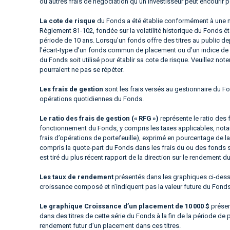
ou autres frais de négociation qu’un investisseur peut encourir p
La cote de risque
du Fonds a été établie conformément à une m
Règlement 81-102, fondée sur la volatilité historique du Fonds é
période de 10 ans. Lorsqu’un fonds offre des titres au public d
l’écart-type d’un fonds commun de placement ou d’un indice de 
du Fonds soit utilisé pour établir sa cote de risque. Veuillez not
pourraient ne pas se répéter.
Les frais de gestion
sont les frais versés au gestionnaire du Fo
opérations quotidiennes du Fonds.
Le ratio des frais de gestion (« RFG »)
représente le ratio des 
fonctionnement du Fonds, y compris les taxes applicables, notam
frais d’opérations de portefeuille), exprimé en pourcentage de la
compris la quote-part du Fonds dans les frais du ou des fonds 
est tiré du plus récent rapport de la direction sur le rendement d
Les taux de rendement
présentés dans les graphiques ci-dessus
croissance composé et n’indiquent pas la valeur future du Fond
Le graphique Croissance d’un placement de 10 000 $
présen
dans des titres de cette série du Fonds à la fin de la période de 
rendement futur d’un placement dans ces titres.