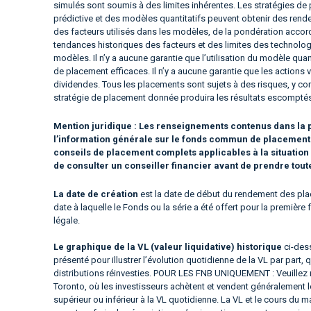
simulés sont soumis à des limites inhérentes. Les stratégies de pl
prédictive et des modèles quantitatifs peuvent obtenir des rende
des facteurs utilisés dans les modèles, de la pondération accor
tendances historiques des facteurs et des limites des technologi
modèles. Il n’y a aucune garantie que l’utilisation du modèle quanti
de placement efficaces. Il n’y a aucune garantie que les actions
dividendes. Tous les placements sont sujets à des risques, y comp
stratégie de placement donnée produira les résultats escompté
Mention juridique :
Les renseignements contenus dans la p
l’information générale sur le fonds commun de placement ou
conseils de placement complets applicables à la situatio
de consulter un conseiller financier avant de prendre tou
La date de création
est la date de début du rendement des plac
date à laquelle le Fonds ou la série a été offert pour la premièr
légale.
Le graphique de la VL (valeur liquidative) historique
ci-dess
présenté pour illustrer l’évolution quotidienne de la VL par part, 
distributions réinvesties. POUR LES FNB UNIQUEMENT : Veuillez 
Toronto, où les investisseurs achètent et vendent généralement 
supérieur ou inférieur à la VL quotidienne. La VL et le cours 