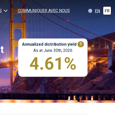
EN
FR
S
COMMUNIQUER AVEC NOUS
Annualized distribution yield
?
t
As at June 30th, 2026
4.61%