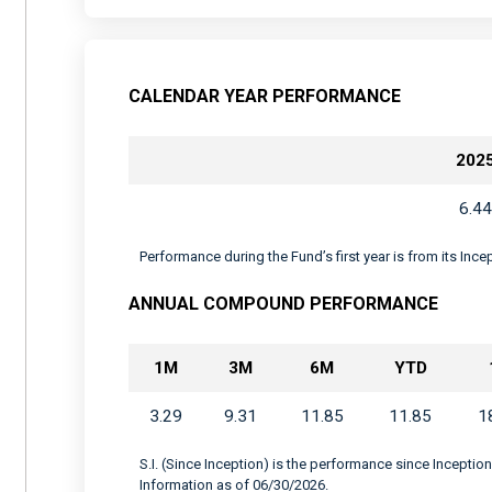
CALENDAR YEAR PERFORMANCE
202
6.44
Performance during the Fund’s first year is from its Inc
ANNUAL COMPOUND PERFORMANCE
1M
3M
6M
YTD
3.29
9.31
11.85
11.85
1
S.I. (Since Inception) is the performance since Inception
Information as of 06/30/2026.