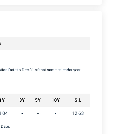
5
eption Date to Dec 31 of that same calendar year.
1Y
3Y
5Y
10Y
S.I.
8.04
-
-
-
12.63
 Date.