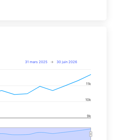
31 mars 2025
→
30 juin 2026
11k
navigator-x-axis.
d navigator-y-axis.
10k
9k