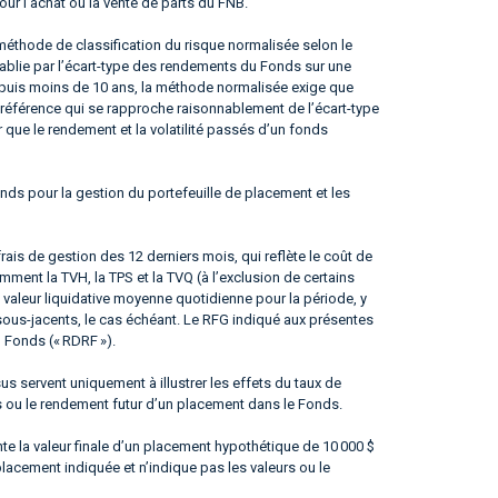
our l’achat ou la vente de parts du FNB.
éthode de classification du risque normalisée selon le
tablie par l’écart-type des rendements du Fonds sur une
epuis moins de 10 ans, la méthode normalisée exige que
référence qui se rapproche raisonnablement de l’écart-type
er que le rendement et la volatilité passés d’un fonds
nds pour la gestion du portefeuille de placement et les
frais de gestion des 12 derniers mois, qui reflète le coût de
ment la TVH, la TPS et la TVQ (à l’exclusion de certains
 valeur liquidative moyenne quotidienne pour la période, y
sous-jacents, le cas échéant. Le RFG indiqué aux présentes
u Fonds (« RDRF »).
 servent uniquement à illustrer les effets du taux de
s ou le rendement futur d’un placement dans le Fonds.
te la valeur finale d’un placement hypothétique de 10 000 $
placement indiquée et n’indique pas les valeurs ou le