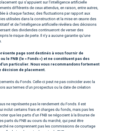
acement qui s’appuient sur l’intelligence artificielle
ments différents de ceux attendus, en raison, entre autres,
dée à chaque facteur, des fluctuations par rapport aux
es utilisées dans la construction et la mise en œuvre des
tatif et de l’intelligence artificielle révélera des décisions
 versant des dividendes continueront de verser des
ris le risque de perte. Il n’y a aucune garantie qu’une
s.
résente page sont destinés à vous fournir de
 le FNB (le « Fonds ») et ne constituent pas des
n d’un particulier. Nous vous recommandons fortement
te décision de placement.
ements du Fonds. Celle-ci peut ne pas coïncider avec la
e fois aux termes d’un prospectus ou la date de création
us ne représente pas le rendement du Fonds. Il est
qui inclut certains frais et charges du fonds, mais pas les
noter que les parts d’un FNB se négocient à la Bourse de
les parts du FNB au cours du marché, qui peut être
du marché ne comprennent pas les commissions de courtage