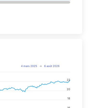
4 mars 2025
→
6 août 2026
22
navigator-x-axis.
20
d navigator-y-axis.
18
16